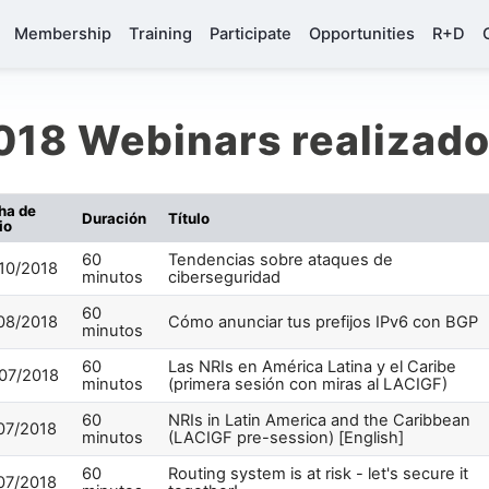
Membership
Training
Participate
Opportunities
R+D
018 Webinars realizad
ha de
Duración
Título
io
60
Tendencias sobre ataques de
10/2018
minutos
ciberseguridad
60
08/2018
Cómo anunciar tus prefijos IPv6 con BGP
minutos
60
Las NRIs en América Latina y el Caribe
07/2018
minutos
(primera sesión con miras al LACIGF)
60
NRIs in Latin America and the Caribbean
07/2018
minutos
(LACIGF pre-session) [English]
60
Routing system is at risk - let's secure it
07/2018