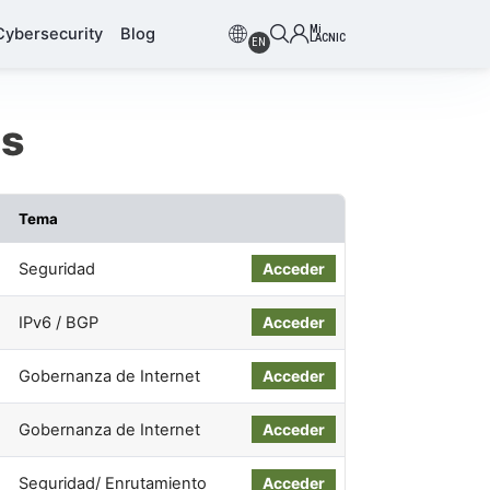
Mi
Cybersecurity
Blog
LACNIC
EN
os
Tema
Seguridad
Acceder
IPv6 / BGP
Acceder
Gobernanza de Internet
Acceder
Gobernanza de Internet
Acceder
Seguridad/ Enrutamiento
Acceder