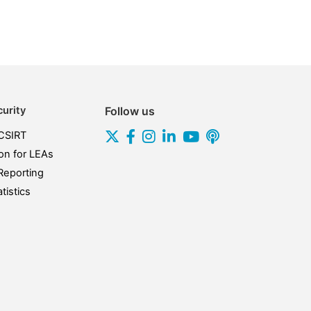
urity
Follow us
CSIRT
on for LEAs
Reporting
tistics