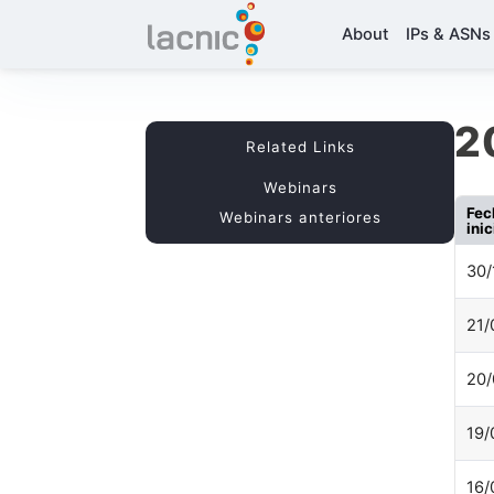
About
IPs & ASNs
2
Related Links
Webinars
Fec
Webinars anteriores
inic
30/
21/
20/
19/
16/