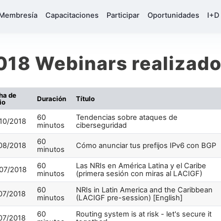
Membresía
Capacitaciones
Participar
Oportunidades
I+D
018 Webinars realizad
ha de
Duración
Título
io
60
Tendencias sobre ataques de
10/2018
minutos
ciberseguridad
60
08/2018
Cómo anunciar tus prefijos IPv6 con BGP
minutos
60
Las NRIs en América Latina y el Caribe
07/2018
minutos
(primera sesión con miras al LACIGF)
60
NRIs in Latin America and the Caribbean
07/2018
minutos
(LACIGF pre-session) [English]
60
Routing system is at risk - let's secure it
07/2018