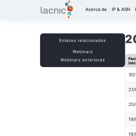
Acerca de
IP & ASN
2
Enlaces relacionados
Webinars
Fec
Webinars anteriores
inic
30/
21/
20/
19/
16/