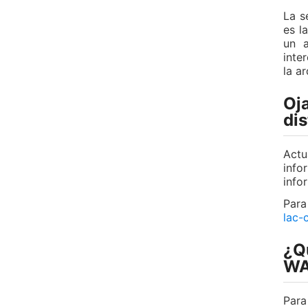
La s
es l
un a
inte
la a
Oja
dis
Actu
info
info
Para
lac-
¿Qu
WA
Para