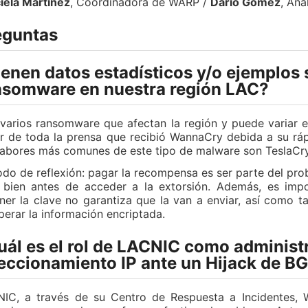
iela Martínez
, Coordinadora de WARP /
Darío Gómez
, Ana
eguntas
ienen datos estadísticos y/o ejemplos
nsomware en nuestra región LAC?
varios ransomware que afectan la región y puede variar el
r de toda la prensa que recibió WannaCry debida a su rá
sabores más comunes de este tipo de malware son TeslaCry
do de reflexión: pagar la recompensa es ser parte del pro
bien antes de acceder a la extorsión. Además, es imp
ner la clave no garantiza que la van a enviar, así como
perar la información encriptada.
uál es el rol de LACNIC como administ
reccionamiento IP ante un Hijack de B
IC, a través de su Centro de Respuesta a Incidentes, 