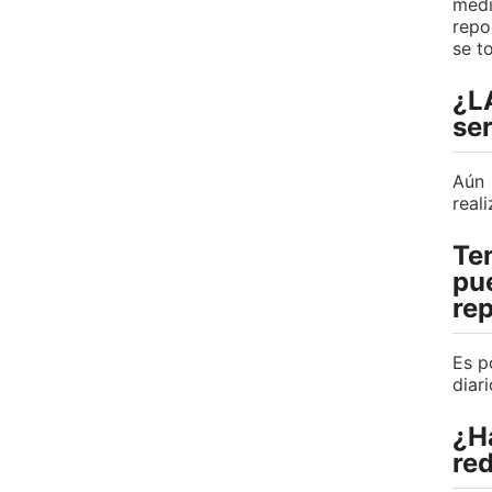
medi
repo
se t
¿L
se
Aún 
real
Ten
pu
re
Es p
diar
¿H
re