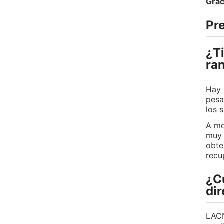
Grac
Pr
¿T
ra
Hay 
pesa
los 
A mo
muy 
obte
recu
¿C
di
LACN