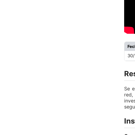
Fe
30/
Re
Se e
red
inve
segu
Ins