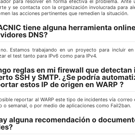
ador para resolver en forma efectiva el problema. Ante u
rte y se contacta con la organización involucrada para aler
omen las acciones pertinentes que remedien la situación.
ACNIC tiene alguna herramienta online
rvidores DNS?
no. Estamos trabajando en un proyecto para incluir en
izar el test tanto para IPv6 como para IPv4.
go reglas en mi firewall que detectan
erto SSH y SMTP. ¿Se podría automati
portar estos IP de origen en WARP ?
osible reportar al WARP este tipo de incidentes vía correo 
io o semanal, o por medio de aplicaciones como Fail2ban.
ay alguna recomendación o documento
des?