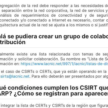
egregación de la red debe responder a las necesidades 
a separación entre la red corporativa, la red de servicios y
nálisis de requerimientos de conectividad y de segur
rconectado y/o conectado a Internet es necesario, contar 
rquitectura actual de la red se ajusta a los mismos o si justi
lá se pudiera crear un grupo de colabo
tribución
almente existe una lista relacionada con temas de se
rmación y solicitar colaboración. Su nombre es “Lista de
rmación en:
https://www.lacnic.net/997/1/lacnic/listas-de-d
 el caso de CSIRTs o CERTs, que ya están operando en la reg
csirts@lacnic.net
. Para ello deberán ser presentados por al
é condiciones cumplen los CSIRT que s
RP? ¿Cómo se registran para aparecer 
 integrar la lista de CERTs y CSIRTs de la región que figura