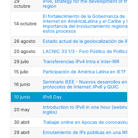
29
IPv6, strategy for the development of the
octubre
region
El fortalecimiento de la Gobernanza de
Internet en AméricaLatina y el Caribe y la
14 octubre
importancia del involucramiento regional en
estos procesos
26 agosto
Estado actual de la geolocalización de IP
20 agosto
LACNIC 33 1/3 - Foro Público de Políticas
29 julio
Transferencias IPv4 Intra e Inter-RIR
15 julio
Participación de América Latina en IETF
Seminario IEEE - Nuevos desarrollos en
16 junio
protocolos de Internet: IPv6 y QUIC
10 junio
IPv6 Day
Introduction to IPv6 in one hour (webinar en
20 may
inglés)
30 abril
Trabajar online en épocas de coronavirus
29 abril
Enrutamiento de IPs públicas en una WISP