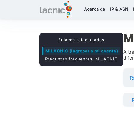
Acerca de
IP & ASN
M
Enlaces relacionados
MiLACNIC (Ingresar a mi cuenta)
A tr
dife
Preguntas frecuentes, MiLACNIC
R
R