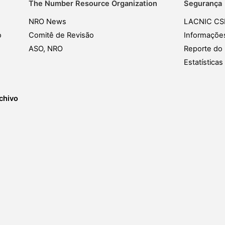
The Number Resource Organization
Segurança
NRO News
LACNIC CS
o
Comitê de Revisão
Informaçõe
ASO, NRO
Reporte do 
Estatística
chivo