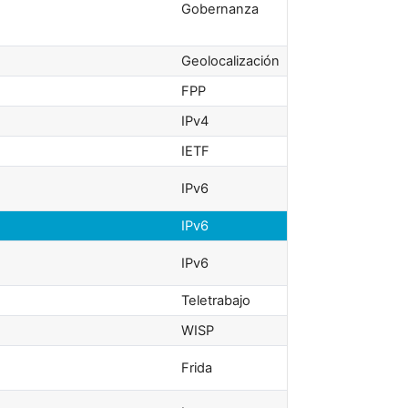
Gobernanza
Geolocalización
FPP
IPv4
IETF
IPv6
IPv6
IPv6
Teletrabajo
WISP
Frida