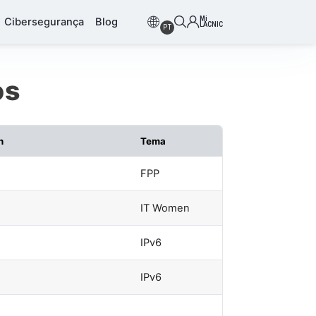
Mi
Cibersegurança
Blog
LACNIC
PT
os
n
Tema
FPP
IT Women
IPv6
IPv6