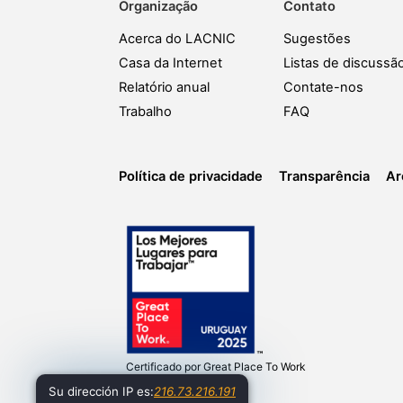
Organização
Contato
Acerca do LACNIC
Sugestões
Casa da Internet
Listas de discussã
Relatório anual
Contate-nos
Trabalho
FAQ
Política de privacidade
Transparência
Ar
Certificado por
Great Place To Work
Su dirección IP es:
216.73.216.191