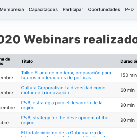
Membresia
Capacitações
Participar
Oportunidades
P+D
020 Webinars realizad
ha de
Título
Duració
io
Taller: El arte de moderar, preparación para
150 min
iembre
futuros moderadores de políticas
Cultura Corporativa: La diversidad como
60 min
iembre
motor de la innovación
IPv6, estrategia para el desarrollo de la
90 min
iembre
región
IPv6, strategy for the development of the
90 min
ubre
region
El fortalecimiento de la Gobernanza de