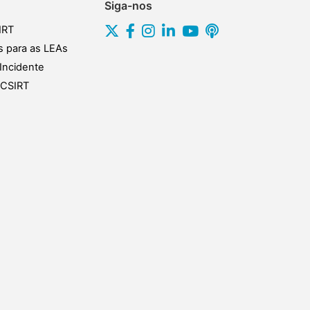
Siga-nos
IRT
s para as LEAs
Incidente
s CSIRT