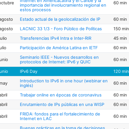
Internet en AméricaLatina y el Caribe y la
octubre
60 min
importancia del involucramiento regional en
estos procesos
agosto
Estado actual de la geolocalización de IP
60 min
agosto
LACNIC 33 1/3 - Foro Público de Políticas
150 min
ulio
Transferencias IPv4 Intra e Inter-RIR
45 min
ulio
Participación de América Latina en IETF
60 min
Seminario IEEE - Nuevos desarrollos en
junio
60 min
protocolos de Internet: IPv6 y QUIC
junio
IPv6 Day
120 min
Introduction to IPv6 in one hour (webinar en
 may
60 min
inglés)
bril
Trabajar online en épocas de coronavirus
60 min
bril
Enrutamiento de IPs públicas en una WISP
60 min
FRIDA: fondos para el fortalecimiento de
bril
60 min
Internet en LAC
Buenas prácticas en la toma de decisiones