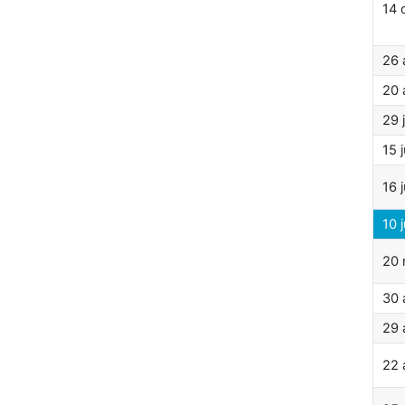
14 
26 
20 
29 j
15 j
16 
10 
20
30 a
29 a
22 a