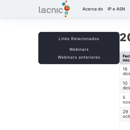
Acerca do
IP e ASN
2
Links Relacionados
Webinars
Fec
Webinars anteriores
inic
16
dic
10
dic
5
nov
29
oct