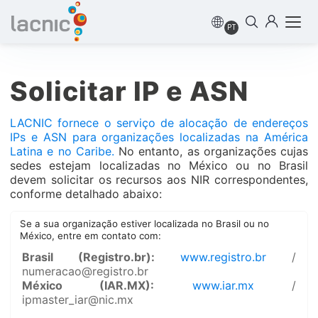
PT
Solicitar IP e ASN
LACNIC fornece o serviço de alocação de endereços
IPs e ASN para organizações localizadas na América
Latina e no Caribe.
No entanto, as organizações cujas
sedes estejam localizadas no México ou no Brasil
devem solicitar os recursos aos NIR correspondentes,
conforme detalhado abaixo:
Se a sua organização estiver localizada no Brasil ou no
México, entre em contato com:
Brasil (Registro.br):
www.registro.br
/
numeracao@registro.br
México (IAR.MX):
www.iar.mx
/
ipmaster_iar@nic.mx