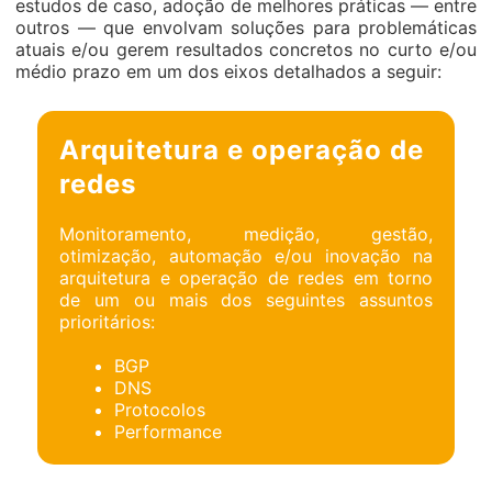
estudos de caso, adoção de melhores práticas — entre
outros — que envolvam soluções para problemáticas
atuais e/ou gerem resultados concretos no curto e/ou
médio prazo em um dos eixos detalhados a seguir:
Arquitetura e operação de
redes
Monitoramento, medição, gestão,
otimização, automação e/ou inovação na
arquitetura e operação de redes em torno
de um ou mais dos seguintes assuntos
prioritários:
BGP
DNS
Protocolos
Performance