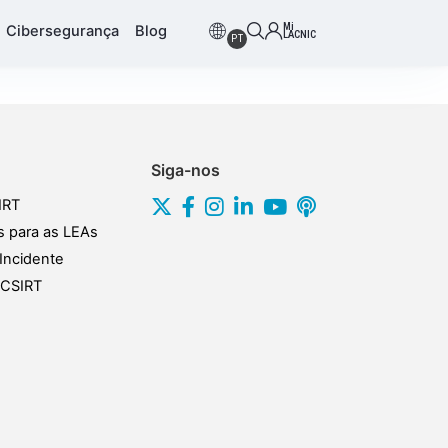
Mi
Cibersegurança
Blog
LACNIC
PT
Siga-nos
IRT
s para as LEAs
Incidente
s CSIRT