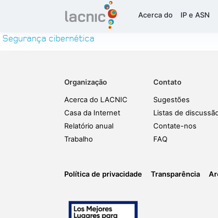
Cibersegurança
Acerca do
IP e ASN
Segurança cibernética
Organização
Contato
Acerca do LACNIC
Sugestões
Casa da Internet
Listas de discussã
Relatório anual
Contate-nos
Trabalho
FAQ
Política de privacidade
Transparência
Ar