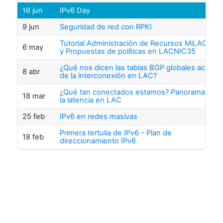
16 jun
IPv6 Day
9 jun
Seguridad de red con RPKI
Tutorial Administración de Recursos MiLACNIC
6 may
y Propuestas de políticas en LACNIC35
¿Qué nos dicen las tablas BGP globales acerca
8 abr
de la interconexión en LAC?
¿Qué tan conectados estamos? Panorama de
18 mar
la latencia en LAC
25 feb
IPv6 en redes masivas
Primera tertulia de IPv6 - Plan de
18 feb
direccionamiento IPv6