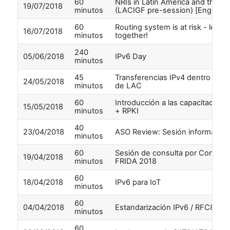
60
NRIs in Latin America and the C
19/07/2018
minutos
(LACIGF pre-session) [English]
60
Routing system is at risk - let's s
16/07/2018
minutos
together!
240
05/06/2018
IPv6 Day
minutos
45
Transferencias IPv4 dentro de la
24/05/2018
minutos
de LAC
60
Introducción a las capacitacion
15/05/2018
minutos
+ RPKI
40
23/04/2018
ASO Review: Sesión informativa
minutos
60
Sesión de consulta por Convoca
19/04/2018
minutos
FRIDA 2018
60
18/04/2018
IPv6 para IoT
minutos
60
04/04/2018
Estandarización IPv6 / RFC8200
minutos
60