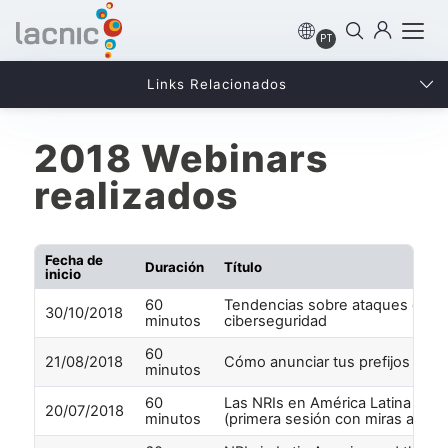
PT
Links Relacionados
2018 Webinars
realizados
Fecha de
Duración
Título
inicio
60
Tendencias sobre ataques de
30/10/2018
minutos
ciberseguridad
60
21/08/2018
Cómo anunciar tus prefijos IPv
minutos
60
Las NRIs en América Latina y el 
20/07/2018
minutos
(primera sesión con miras al LA