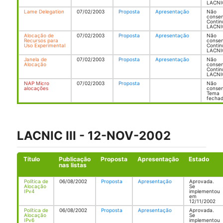
LACNI
Lame Delegation
07/02/2003
Proposta
Apresentação
Não
consen
Conti
LACNI
Alocação de
07/02/2003
Proposta
Apresentação
Não
Recursos para
consen
Uso Experimental
Conti
LACNI
Janela de
07/02/2003
Proposta
Apresentação
Não
Alocação
consen
Conti
LACNI
NAP Micro
07/02/2003
Proposta
Não
alocações
consen
Tema
fechad
LACNIC III - 12-NOV-2002
Título
Publicação
Proposta
Apresentação
Estado
nas listas
Política de
06/08/2002
Proposta
Apresentação
Aprovada.
Alocação
Se
IPv4
implementou
em
12/11/2002
Política de
06/08/2002
Proposta
Apresentação
Aprovada.
Alocação
Se
IPv6
implementou