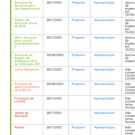
Alocação de
28/7/2003
Proposta
Apresentação
Aprov
Recursos para
Se
Uso Experimental
imple
em
15/03/
Política de
28/7/2003
Proposta
Apresentação
Aprov
Alocação Inicial
Se
de IPv6
imple
em
15/03/
Micro alocação
28/7/2003
Proposta
Apresentação
Aprov
para usuário
Se
Final Multihomed
imple
II
em
15/03/
Alocação de
26/09/2003
Proposta
Apresentação
Aprov
espaço de
Se
endereços IPv4
imple
de IANA para RIR
Lame Delegation
28/7/2003
Proposta
Apresentação
Não
consen
Conti
LACNI
Processo de
26/09/2003
Proposta
Apresentação
Não
desenvolvimiento
consen
de políticas
Conti
LACNI
Processos de
28/7/2003
Apresentação
Não
LACNIC
consen
tema
fecha
Janela de
28/7/2003
Apresentação
Não
Alocação
consen
tema
fecha
Rwhois
28/7/2003
Proposta
Apresentação
Não
consen
tema