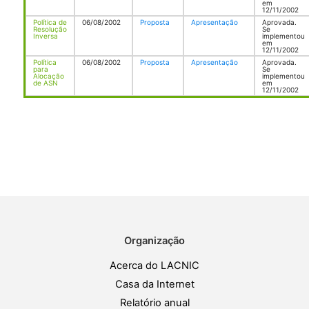
em
12/11/2002
Política de
06/08/2002
Proposta
Apresentação
Aprovada.
Resolução
Se
Inversa
implementou
em
12/11/2002
Política
06/08/2002
Proposta
Apresentação
Aprovada.
para
Se
Alocação
implementou
de ASN
em
12/11/2002
Organização
Acerca do LACNIC
Casa da Internet
Relatório anual