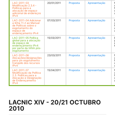
LAC-2011-03
20/01/2011
Proposta
Apresentação
Modificação 2.3.4 -
Políticas para a
alocação de espaço
adicional de endereços
IPv4
LAC-2011-04 Adicionar
07/03/2011
Proposta
Apresentação
a linha 11.2 ao Manual
de Políticas sobre o
esgotamento do
espaço de
endereçamento IPv4
LAC-2011-05 Política
15/03/2011
Proposta
Apresentação
global para a alocação
de espaço de
endereçamento IPv4
por parte da IANA pós-
esgotamento
LAC-2011-06
23/03/2011
Proposta
Apresentação
Alocações/designações
para um esgotamento
tranqüilo dos recursos
IPv4
LAC-2011-07
15/04/2011
Proposta
Apresentação
Modificação da Política
2.3. Políticas para a
Alocação e Designação
de Endereçamento
IPv4
LACNIC XIV - 20/21 OCTUBRO
2010