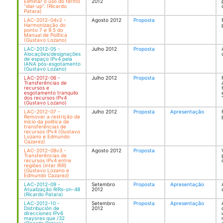
Eliminar o uso do termo
2012
"dial-up". (Ricardo
Patara)
LAC-2012-04v2 -
Agosto 2012
Proposta
Harmonização do
ponto 7 e 9.5 do
Manual de Política
(Gustavo Lozano)
LAC-2012-05 -
Julho 2012
Proposta
Alocações/designações
de espaço IPv4 pela
IANA pós-esgotamento
(Gustavo Lozano)
LAC-2012-06 -
Julho 2012
Proposta
Transferências de
recursos e
esgotamento tranquilo
dos recursos IPv4
(Gustavo Lozano)
LAC-2012-07 -
Julho 2012
Proposta
Apresentação
Remover a restrição de
início da política de
transferências de
recursos IPv4 (Gustavo
Lozano e Edmundo
Cazarez)
LAC-2012-08v3 -
Agosto 2012
Proposta
Transferências de
recursos IPv4 entre
regiões (inter RIR)
(Gustavo Lozano e
Edmundo Cazarez)
LAC-2012-09 -
Setembro
Proposta
Apresentação
Atualização RIRs-on-48
2012
(Ricardo Patara)
LAC-2012-10 -
Setembro
Proposta
Apresentação
Distribución de
2012
direcciones IPv6
mayores que /32