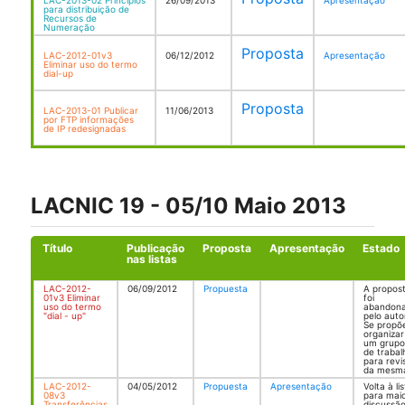
LAC-2013-02 Principios
26/09/2013
Apresentação
para distribuição de
Recursos de
Numeração
Proposta
LAC-2012-01v3
06/12/2012
Apresentação
Eliminar uso do termo
dial-up
Proposta
LAC-2013-01 Publicar
11/06/2013
por FTP informações
de IP redesignadas
LACNIC 19 - 05/10 Maio 2013
Título
Publicação
Proposta
Apresentação
Estado
nas listas
LAC-2012-
06/09/2012
Propuesta
A propos
01v3 Eliminar
foi
uso do termo
abandon
"dial - up"
pelo auto
Se propõ
organizar
um grupo
de trabal
para revi
da mesm
LAC-2012-
04/05/2012
Propuesta
Apresentação
Volta à li
08v3
para mai
Transferências
discussão