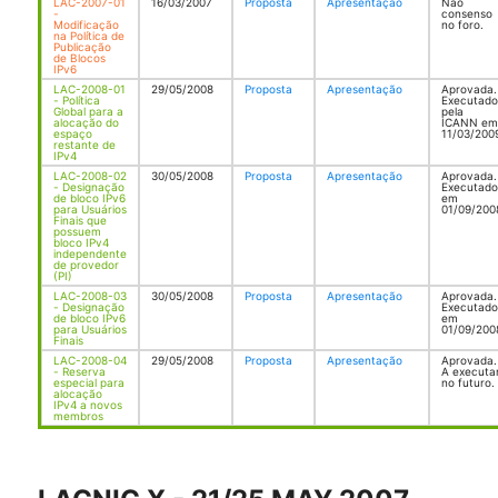
LAC-2007-01
16/03/2007
Proposta
Apresentação
Não
-
consenso
Modificação
no foro.
na Política de
Publicação
de Blocos
IPv6
LAC-2008-01
29/05/2008
Proposta
Apresentação
Aprovada.
- Política
Executado
Global para a
pela
alocação do
ICANN em
espaço
11/03/200
restante de
IPv4
LAC-2008-02
30/05/2008
Proposta
Apresentação
Aprovada.
- Designação
Executado
de bloco IPv6
em
para Usuários
01/09/200
Finais que
possuem
bloco IPv4
independente
de provedor
(PI)
LAC-2008-03
30/05/2008
Proposta
Apresentação
Aprovada.
- Designação
Executado
de bloco IPv6
em
para Usuários
01/09/200
Finais
LAC-2008-04
29/05/2008
Proposta
Apresentação
Aprovada.
- Reserva
A executa
especial para
no futuro.
alocação
IPv4 a novos
membros