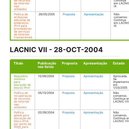
de recursos
Continua
de Internet
em LACNI
nao
IX
utilizados
Política de
26/05/2005
Proposta
Apresentação
Não
atribuiçao
consenso.
adicional de
Continua
endereços
em LACNI
IPv4 para
IX
proveedores
de serviços
de Internet
trasnacionais
LACNIC VII - 28-OCT-2004
Título
Publicação
Proposta
Apresentação
Estado
nas listas
Requisitos
15/09/2004
Proposta
Apresentação
Aprovada.
mínimos
Se
para
implement
alocação de
em
blocos IPv4
1/03/2005
Política de
05/10/2004
Proposta
Apresentação
Não
recuperaçao
consenso.
de recursos
Continua 
de Internet
LACNIC VII
nao
utilizados
Política
02/09/2004
Proposta
Apresentação
Não
global para
consenso.
alocação de
Continua 
bloco IPv6
LACNIC VII
por parte da
IANA para