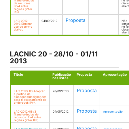
Transferências
no fo
de recursos
disc
IPv4 entre
aber
regiões (inter
RIR)
Proposta
LAC-2012-
04/09/2012
Não
01v3 Eliminar
cons
uso do termo
no fo
dial-up
disc
aber
LACNIC 20 - 28/10 - 01/11
2013
Título
Publicação
Proposta
Apresentação
nas listas
Proposta
LAC-2013-03 Adaptar
28/09/2013
a política de
alocações/designações
para o esgotamento de
endereços IPv4.
Proposta
LAC-2012-08v3
04/05/2012
Apresentação
Transferências de
recursos IPv4 entre
regiões (inter RIR)
Proposta