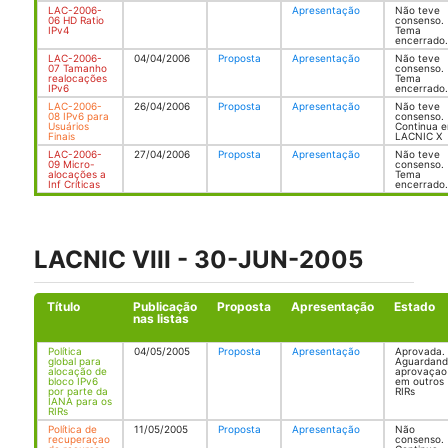
LAC-2006-
Apresentação
Não teve
06 HD Ratio
consenso.
IPv4
Tema
encerrado.
LAC-2006-
04/04/2006
Proposta
Apresentação
Não teve
07 Tamanho
consenso.
realocações
Tema
IPv6
encerrado.
LAC-2006-
26/04/2006
Proposta
Apresentação
Não teve
08 IPv6 para
consenso.
Usuários
Continua 
Finais
LACNIC X
LAC-2006-
27/04/2006
Proposta
Apresentação
Não teve
09 Micro-
consenso.
alocações a
Tema
Inf Críticas
encerrado.
LACNIC VIII - 30-JUN-2005
Título
Publicação
Proposta
Apresentação
Estado
nas listas
Política
04/05/2005
Proposta
Apresentação
Aprovada.
global para
Aguardan
alocação de
aprovaçao
bloco IPv6
em outros
por parte da
RIRs
IANA para os
RIRs
Política de
11/05/2005
Proposta
Apresentação
Não
recuperaçao
consenso.