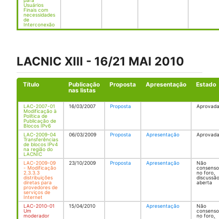
para
Usuários
Finais com
necessidades
de
Interconexão
LACNIC XIII - 16/21 MAI 2010
Título
Publicação
Proposta
Apresentação
Estado
nas listas
LAC-2007-01
16/03/2007
Proposta
Aprovad
Modificação à
Política de
Publicação de
Blocos IPv6
LAC-2009-04
06/03/2009
Proposta
Apresentação
Aprovad
Transferências
de blocos IPv4
na região do
LACNIC
LAC-2009-09
23/10/2009
Proposta
Apresentação
Não
- Modificação
consenso
2.3.3.3
no foro,
distribuições
discussã
diretas para
aberta
provedores de
serviços de
Internet
LAC-2010-01
15/04/2010
Apresentação
Não
Um
consenso
moderador
no foro,