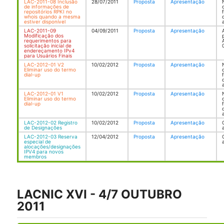
LAC-2011-08 Inclusão
28/07/2011
Proposta
Apresentação
de informações de
repositórios RPKI no
whois quando a mesma
estiver disponível
LAC-2011-09
04/09/2011
Proposta
Apresentação
Modificação dos
requerimentos para
solicitação inicial de
endereçamento IPv4
para Usuários Finais
LAC-2012-01 V2
10/02/2012
Proposta
Apresentação
Eliminar uso do termo
dial-up
LAC-2012-01 V1
10/02/2012
Proposta
Apresentação
Eliminar uso do termo
dial-up
LAC-2012-02 Registro
10/02/2012
Proposta
Apresentação
de Designações
LAC-2012-03 Reserva
12/04/2012
Proposta
Apresentação
especial de
alocações/designações
IPV4 para novos
membros
LACNIC XVI - 4/7 OUTUBRO
2011