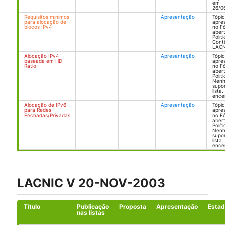
em
26/0
Requisitos mínimos
Apresentação
Tópi
para alocação de
apre
blocos IPv4
no F
aber
Polít
Cont
LACN
Alocação IPv4
Apresentação
Tópi
baseada em HD
apre
Ratio
no F
aber
Polít
Nen
supo
lista
ence
Alocação de IPv6
Apresentação
Tópi
para Redes
apre
Fechadas/Privadas
no F
aber
Polít
Nen
supo
lista
ence
LACNIC V 20-NOV-2003
Título
Publicação
Proposta
Apresentação
Esta
nas listas