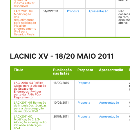
quando a
aberta
mesma estiver
disponível
LAC-2011-09
04/09/2011
Proposta
Apresentação
Não
Modificação
consen
dos
no foro,
requerimentos
discuss
para solicitação
aberta
inicial de
endereçamento
IPv4 para
Usuários Finais
LACNIC XV - 18/20 MAIO 2011
Título
Publicação
Proposta
Apresentação
nas listas
LAC-2010-04 Política
18/09/2010
Proposta
Global para a Alocação
de Espaço de
Endereços IPv4 por
parte da IANA Pós-
Esgotamento
LAC-2011-01 Remoção
10/02/2011
Proposta
Apresentação
de imposições técnicas
para a desagregação
de um bloco IPv6
LAC-2011-02
20/01/2011
Proposta
Apresentação
Modificação 2.3.3-
Alocação e designação
inicial de endereços
IPv4