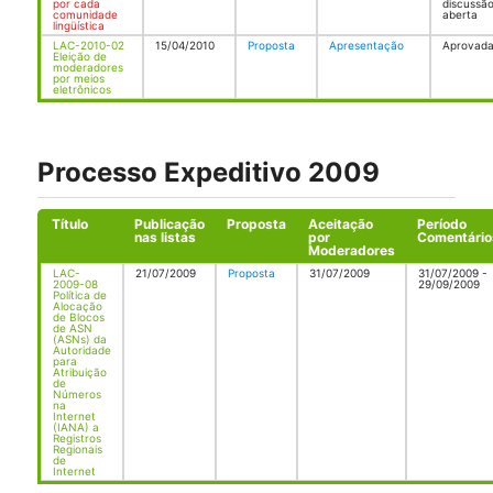
por cada
discussã
comunidade
aberta
lingüística
LAC-2010-02
15/04/2010
Proposta
Apresentação
Aprovad
Eleição de
moderadores
por meios
eletrônicos
Processo Expeditivo 2009
Título
Publicação
Proposta
Aceitação
Período
nas listas
por
Comentário
Moderadores
LAC-
21/07/2009
Proposta
31/07/2009
31/07/2009 -
2009-08
29/09/2009
Política de
Alocação
de Blocos
de ASN
(ASNs) da
Autoridade
para
Atribuição
de
Números
na
Internet
(IANA) a
Registros
Regionais
de
Internet