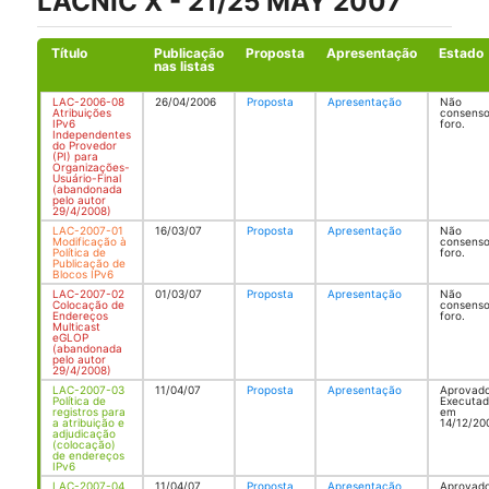
LACNIC X - 21/25 MAY 2007
Título
Publicação
Proposta
Apresentação
Estado
nas listas
LAC-2006-08
26/04/2006
Proposta
Apresentação
Não
Atribuições
consenso
IPv6
foro.
Independentes
do Provedor
(PI) para
Organizações-
Usuário-Final
(abandonada
pelo autor
29/4/2008)
LAC-2007-01
16/03/07
Proposta
Apresentação
Não
Modificação à
consenso
Política de
foro.
Publicação de
Blocos IPv6
LAC-2007-02
01/03/07
Proposta
Apresentação
Não
Colocação de
consenso
Endereços
foro.
Multicast
eGLOP
(abandonada
pelo autor
29/4/2008)
LAC-2007-03
11/04/07
Proposta
Apresentação
Aprovado
Política de
Executa
registros para
em
a atribuição e
14/12/20
adjudicação
(colocação)
de endereços
IPv6
LAC-2007-04
11/04/07
Proposta
Apresentação
Aprovado