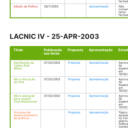
fecha
Edição de Política
28/7/2003
Apresentação
Não
consen
tema
fecha
LACNIC IV - 25-APR-2003
Título
Publicação
Proposta
Apresentação
Esta
nas listas
Distribuição de
07/02/2003
Proposta
Apresentação
Aprov
Cópias Bulk
Se
Whois
imple
em
19/05/
Micro Alocação
07/02/2003
Proposta
Apresentação
Aprov
de IPv6
Se
imple
em
19/05/
Micro alocação
07/02/2003
Proposta
Apresentação
Aprov
para usuário
Se
Final Multihomed
imple
em
19/05/
Processo de
Proposta
Apresentação
Tópico
desenvolvimiento
apres
de políticas
no Fó
aberto
Polític
Conti