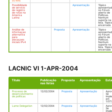
os RIRs
Possibilidade
Apresentação
Tópico
de servicio
apresenta
de registro
no Fórum
de rotas na
aberto de
America
Políticas.
Latina
Nenhum
suporte na
lista. Tópic
encerrado
Análise de
Proposta
Apresentação
Tópico
informaçao
apresenta
alternativa
no Fórum
para
aberto de
alocaçoes
Políticas.
iniciais IPv4
Nenhum
suporte na
lista. Tópic
encerrado
LACNIC VI 1-APR-2004
Título
Publicação
Proposta
Apresentação
Est
nas listas
Processo de
12/02/2004
Proposta
Apresentação
Apro
desenvolvimiento
Se
de políticas
impl
em
1/07
Lame Delegation
12/02/2004
Proposta
Apresentação
Apro
Se
impl