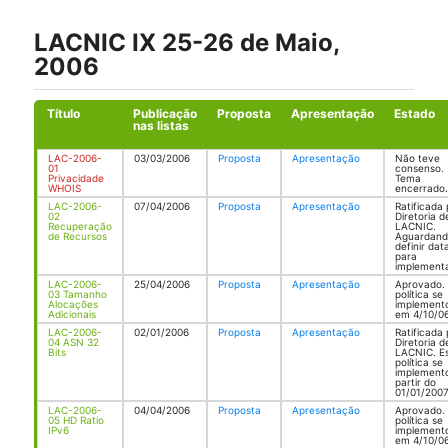
LACNIC IX 25-26 de Maio,
2006
Título
Publicação
Proposta
Apresentação
Estado
nas listas
LAC-2006-
03/03/2006
Proposta
Apresentação
Não teve
01
consenso.
Privacidade
Tema
WHOIS
encerrado.
LAC-2006-
07/04/2006
Proposta
Apresentação
Ratificada 
02
Diretoria d
Recuperação
LACNIC.
de Recursos
Aguardan
definir dat
para
implement
LAC-2006-
25/04/2006
Proposta
Apresentação
Aprovado. 
03 Tamanho
política se
Alocações
implement
Adicionais
em 4/10/06
LAC-2006-
02/01/2006
Proposta
Apresentação
Ratificada 
04 ASN 32
Diretoria d
Bits
LACNIC. E
política se
implement
partir do
01/01/200
LAC-2006-
04/04/2006
Proposta
Apresentação
Aprovado. 
05 HD Ratio
política se
IPv6
implement
em 4/10/06