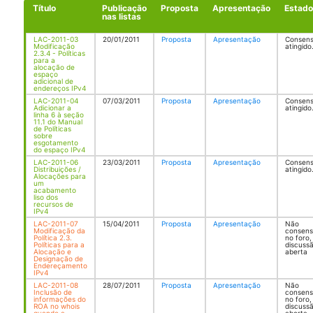
Título
Publicação
Proposta
Apresentação
Estado
nas listas
LAC-2011-03
20/01/2011
Proposta
Apresentação
Consen
Modificação
atingido
2.3.4 - Políticas
para a
alocação de
espaço
adicional de
endereços IPv4
LAC-2011-04
07/03/2011
Proposta
Apresentação
Consen
Adicionar a
atingido
linha 6 à seção
11.1 do Manual
de Políticas
sobre
esgotamento
do espaço IPv4
LAC-2011-06
23/03/2011
Proposta
Apresentação
Consen
Distribuições /
atingido
Alocações para
um
acabamento
liso dos
recursos de
IPv4
LAC-2011-07
15/04/2011
Proposta
Apresentação
Não
Modificação da
consen
Política 2.3.
no foro,
Políticas para a
discuss
Alocação e
aberta
Designação de
Endereçamento
IPv4
LAC-2011-08
28/07/2011
Proposta
Apresentação
Não
Inclusão de
consen
informações do
no foro,
ROA no whois
discuss