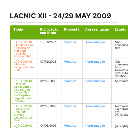
LACNIC XII - 24/29 MAY 2009
Título
Publicação
Proposta
Apresentação
Estado
nas listas
LAC-2007-01
16/03/2007
Proposta
Apresentação
Não
- Modificação
consenso
à Política de
foro.
Alocação
Inicial de
Prefixos IPv6
LAC-2008-05
03/12/2008
Proposta
Apresentação
Não
- Micro-
consenso
designação de
foro.
IPv6
Abandon
pelo Auto
06/05/20
LAC-2009-01
02/02/2009
Proposta
Apresentação
Aprovada
- Política
global para a
alocação de
blocos IPv4
em Registros
Regionais da
Internet
LAC-2009-02
02/03/2009
Proposta
Apresentação
Aprovada
- Alocações
Executad
IPv6 com
em
previas
07/11/20
alocações de
IPv4
LAC-2009-03
04/03/2009
Proposta
Apresentação
Aprovada