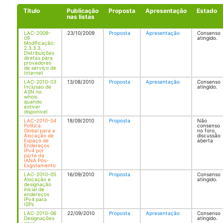
Título
Publicação
Proposta
Apresentação
Estado
nas listas
LAC-2009-
23/10/2009
Proposta
Apresentação
Consenso
09
atingido.
Modificação:
2.3.3.3.
Distribuições
diretas para
provedores
de serviço de
Internet
LAC-2010-03
13/08/2010
Proposta
Apresentação
Consenso
Inclusao de
atingido.
ASN no
whois
quando
estiver
disponivel
LAC-2010-04
18/09/2010
Proposta
Não
Política
consenso
Global para a
no foro,
Alocação de
discussão
Espaço de
aberta
Endereços
IPv4 por
parte da
IANA Pós-
Esgotamento
LAC-2010-05
16/09/2010
Proposta
Consenso
Alocação e
atingido.
designação
inicial de
endereços
IPv4 para
ISPs
LAC-2010-06
22/09/2010
Proposta
Apresentação
Consenso
Designações
atingido.