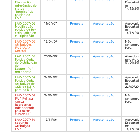
Eliminação
Executa
referências de
em
status
14/12/20
"Interina" da
política de
IPv6
LAC-2007-05
11/04/07
Proposta
Apresentação
Aprovado
Modificação
Executa
política de Re-
em
atribuições de
14/12/20
múltiplos /48
LAC-2007-06
13/04/07
Proposta
Apresentação
Não
Atribuições
consenso
IPv6 ULA-
foro.
Central
LAC-2007-07
23/04/07
Proposta
Apresentação
Abandon
Política Global
pelo Auto
de Distribuição
01/01/20
de
Espaço IPv4
remanente
LAC-2007-08
24/04/07
Proposta
Apresentação
Aprovado
Política Global
Executa
Atribuição de
em
ASN do IANA
22/09/20
para os RIR
LAC-2007-09
24/04/07
Proposta
Apresentação
Não
IPv4 Política
consenso
Conta
foro.
Regressiva
(abandonada
pelo autor
20/4/2008)
LAC-2007-10
15/11/06
Proposta
Apresentação
Aprovado
Segunda
Executa
Atribuição
em
IPv6
14/12/20