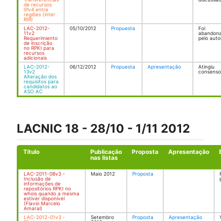
de recursos
IPv4 entre
regiões (inter
RIR)
LAC-2012-
05/10/2012
Propuesta
Foi
11v2
abandon
Requerimiento
pelo auto
de inscrição
no RPKI para
recursos
adicionais
LAC-2012-
06/12/2012
Propuesta
Apresentação
Atingiu
13v2
consenso
Alteração dos
requisitos para
candidatos ao
ASO AC
LACNIC 18 - 28/10 - 1/11 2012
Título
Publicação
Proposta
Apresentação
nas listas
LAC-2011-08v3 -
Maio 2012
Proposta
Inclusão de
informações de
repositórios RPKI no
whois quando a mesma
estiver disponível
(Flavio Marcelo
Amaral)
LAC-2012-01v3 -
Setembro
Proposta
Apresentação