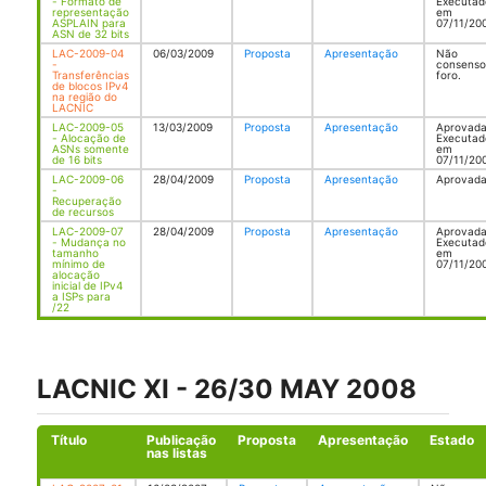
- Formato de
Executad
representação
em
ASPLAIN para
07/11/20
ASN de 32 bits
LAC-2009-04
06/03/2009
Proposta
Apresentação
Não
-
consenso
Transferências
foro.
de blocos IPv4
na região do
LACNIC
LAC-2009-05
13/03/2009
Proposta
Apresentação
Aprovada
- Alocação de
Executad
ASNs somente
em
de 16 bits
07/11/20
LAC-2009-06
28/04/2009
Proposta
Apresentação
Aprovada
-
Recuperação
de recursos
LAC-2009-07
28/04/2009
Proposta
Apresentação
Aprovada
- Mudança no
Executad
tamanho
em
mínimo de
07/11/20
alocação
inicial de IPv4
a ISPs para
/22
LACNIC XI - 26/30 MAY 2008
Título
Publicação
Proposta
Apresentação
Estado
nas listas