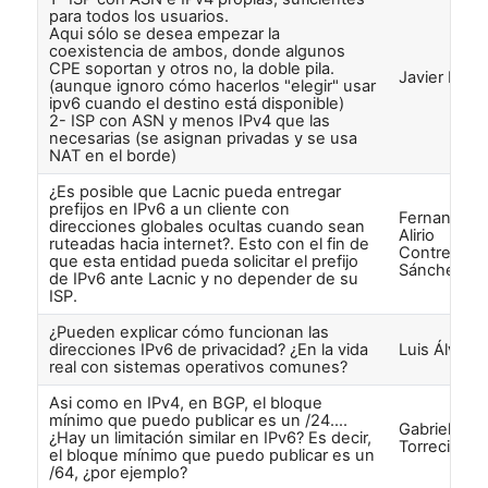
para todos los usuarios.
Aqui sólo se desea empezar la
coexistencia de ambos, donde algunos
CPE soportan y otros no, la doble pila.
Javier Koha
(aunque ignoro cómo hacerlos "elegir" usar
ipv6 cuando el destino está disponible)
2- ISP con ASN y menos IPv4 que las
necesarias (se asignan privadas y se usa
NAT en el borde)
¿Es posible que Lacnic pueda entregar
prefijos en IPv6 a un cliente con
Fernando
direcciones globales ocultas cuando sean
Alirio
ruteadas hacia internet?. Esto con el fin de
Contreras
que esta entidad pueda solicitar el prefijo
Sánchez
de IPv6 ante Lacnic y no depender de su
ISP.
¿Pueden explicar cómo funcionan las
direcciones IPv6 de privacidad? ¿En la vida
Luis Álvare
real con sistemas operativos comunes?
Asi como en IPv4, en BGP, el bloque
mínimo que puedo publicar es un /24….
Gabriel
¿Hay un limitación similar en IPv6? Es decir,
Torrecilla
el bloque mínimo que puedo publicar es un
/64, ¿por ejemplo?