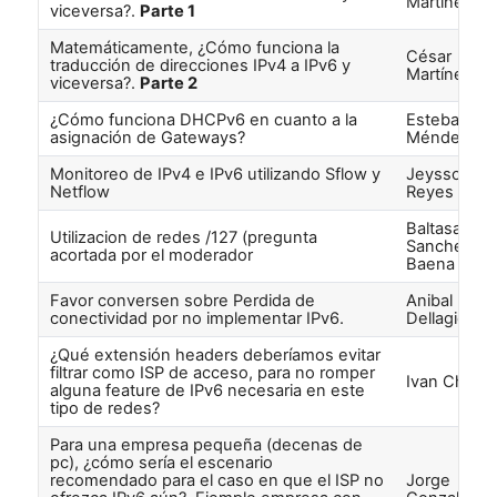
Martínez
viceversa?.
Parte 1
Matemáticamente, ¿Cómo funciona la
César
traducción de direcciones IPv4 a IPv6 y
Martínez
viceversa?.
Parte 2
¿Cómo funciona DHCPv6 en cuanto a la
Esteban
asignación de Gateways?
Méndez
Monitoreo de IPv4 e IPv6 utilizando Sflow y
Jeysson
Netflow
Reyes
Baltasar J
Utilizacion de redes /127 (pregunta
Sanchez
acortada por el moderador
Baena
Favor conversen sobre Perdida de
Anibal
conectividad por no implementar IPv6.
Dellagiova
¿Qué extensión headers deberíamos evitar
filtrar como ISP de acceso, para no romper
Ivan Chape
alguna feature de IPv6 necesaria en este
tipo de redes?
Para una empresa pequeña (decenas de
pc), ¿cómo sería el escenario
recomendado para el caso en que el ISP no
Jorge