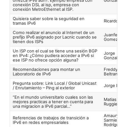
ofrezca IPv6 aún?. Ejemplo empresa con
Gonzalez
conexión DSL al isp, empresa con
conexión MetroEthernet al ISP.
Quisiera saber sobre la seguridad en
Ricardo Ló
tramas IPv6
Como realizar el anuncio al Internet de un
Juanfe
prefijo IPv6 asignado por Lacnic cuando se
Gomez
tienen dos ISPs
Un ISP con el cual se tiene una sesión BGP
Jorge
en IPv4: ¿Cómo pudiera acceder a IPv6 si
Gonzalez
ese ISP no ofrece opción alguna?
Recomendaciones para montar un
Freddy
Laboratorio de IPv6
Beltran
Pregunta sobre: Link Local / Global Unicast
Jorge Blan
/ Enrutamiento – Ping al exterior
“En el mundo universitario cuales son las
Matias
mejores practicas a tener en cuenta para
Ruggieri
una migracion a IPv6 parcial…”
Amaury R.
Referencias de trabajos de transición a
Sarmiento
IPv6 en redes empresariales
Rodríguez