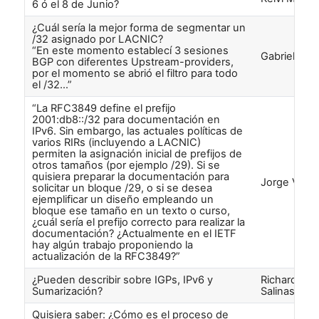
6 ó el 8 de Junio?
¿Cuál sería la mejor forma de segmentar un
/32 asignado por LACNIC?
“En este momento establecí 3 sesiones
Gabriela Pai
BGP con diferentes Upstream-providers,
por el momento se abrió el filtro para todo
el /32…”
“La RFC3849 define el prefijo
2001:db8::/32 para documentación en
IPv6. Sin embargo, las actuales políticas de
varios RIRs (incluyendo a LACNIC)
permiten la asignación inicial de prefijos de
otros tamaños (por ejemplo /29). Si se
quisiera preparar la documentación para
Jorge Villa
solicitar un bloque /29, o si se desea
ejemplificar un diseño empleando un
bloque ese tamaño en un texto o curso,
¿cuál sería el prefijo correcto para realizar la
documentación? ¿Actualmente en el IETF
hay algún trabajo proponiendo la
actualización de la RFC3849?”
¿Pueden describir sobre IGPs, IPv6 y
Richard
Sumarización?
Salinas
Quisiera saber: ¿Cómo es el proceso de