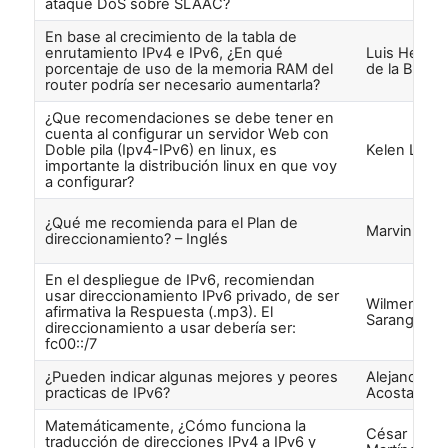
ataque DoS sobre SLAAC?
En base al crecimiento de la tabla de
enrutamiento IPv4 e IPv6, ¿En qué
Luis Herna
porcentaje de uso de la memoria RAM del
de la Barra
router podría ser necesario aumentarla?
¿Que recomendaciones se debe tener en
cuenta al configurar un servidor Web con
Doble pila (Ipv4-IPv6) en linux, es
Kelen Lapo
importante la distribución linux en que voy
a configurar?
¿Qué me recomienda para el Plan de
Marvin Giro
direccionamiento? – Inglés
En el despliegue de IPv6, recomiendan
usar direccionamiento IPv6 privado, de ser
Wilmer Mig
afirmativa la Respuesta (.mp3). El
Sarango
direccionamiento a usar debería ser:
fc00::/7
¿Pueden indicar algunas mejores y peores
Alejandro
practicas de IPv6?
Acosta
Matemáticamente, ¿Cómo funciona la
César
traducción de direcciones IPv4 a IPv6 y