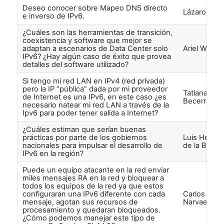
Deseo conocer sobre Mapeo DNS directo
Lázaro Maíz
e inverso de IPv6.
¿Cuáles son las herramientas de transición,
coexistencia y software que mejor se
adaptan a escenarios de Data Center solo
Ariel Weher
IPv6? ¿Hay algún caso de éxito que provea
detalles del software utilizado?
Si tengo mi red LAN en IPv4 (red privada)
pero la IP “pública” dada por mi proveedor
Tatiana
de Internet es una IPv6, en este caso ¿es
Becerra
necesario natear mi red LAN a través de la
Ipv6 para poder tener salida a Internet?
¿Cuáles estiman que serían buenas
prácticas por parte de los gobiernos
Luis Herná
nacionales para impulsar el desarrollo de
de la Barra
IPv6 en la región?
Puede un equipo atacante en la red enviar
miles mensajes RA en la red y bloquear a
todos los equipos de la red ya que estos
configuraran una IPv6 diferente con cada
Carlos
mensaje, agotan sus recursos de
Narvaez
procesamiento y quedaran bloqueados.
¿Cómo podemos manejar este tipo de