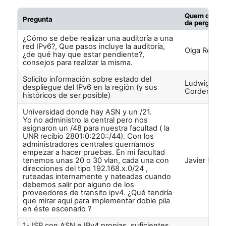
Quem o auto
Pregunta
da pergunta
¿Cómo se debe realizar una auditoría a una
red IPv6?, Que pasos incluye la auditoría,
Olga Renter
¿de qué hay que estar pendiente?,
consejos para realizar la misma.
Solicito información sobre estado del
Ludwig Parr
despliegue del IPv6 en la región (y sus
Cordero
históricos de ser posible)
Universidad donde hay ASN y un /21.
Yo no administro la central pero nos
asignaron un /48 para nuestra facultad ( la
UNR recibio 2801:0:220::/44). Con los
administradores centrales querríamos
empezar a hacer pruebas. En mi facultad
tenemos unas 20 o 30 vlan, cada una con
Javier Koha
direcciones del tipo 192.168.x.0/24 ,
ruteadas internamente y nateadas cuando
debemos salir por alguno de los
proveedores de transito ipv4. ¿Qué tendría
que mirar aqui para implementar doble pila
en éste escenario ?
1- ISP con ASN e IPv4 propias, suficientes