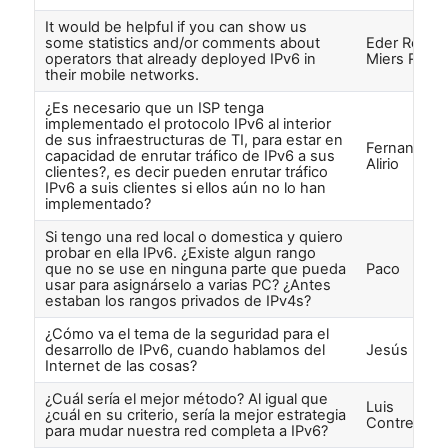
It would be helpful if you can show us
some statistics and/or comments about
Eder Rober
operators that already deployed IPv6 in
Miers Roma
their mobile networks.
¿Es necesario que un ISP tenga
implementado el protocolo IPv6 al interior
de sus infraestructuras de TI, para estar en
Fernando
capacidad de enrutar tráfico de IPv6 a sus
Alirio
clientes?, es decir pueden enrutar tráfico
IPv6 a suis clientes si ellos aún no lo han
implementado?
Si tengo una red local o domestica y quiero
probar en ella IPv6. ¿Existe algun rango
que no se use en ninguna parte que pueda
Paco
usar para asignárselo a varias PC? ¿Antes
estaban los rangos privados de IPv4s?
¿Cómo va el tema de la seguridad para el
desarrollo de IPv6, cuando hablamos del
Jesús Riera
Internet de las cosas?
¿Cuál sería el mejor método? Al igual que
Luis
¿cuál en su criterio, sería la mejor estrategia
Contreras
para mudar nuestra red completa a IPv6?