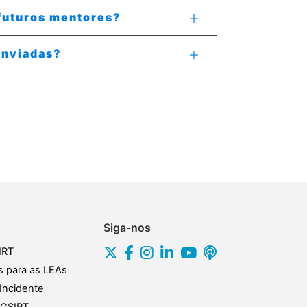
futuros mentores?
enviadas?
Siga-nos
IRT
s para as LEAs
Incidente