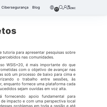
Mi
Cibersegurança
Blog
LACNIC
PT
etos
 tutoria para apresentar pesquisas sobre
e percebidos nas comunidades.
so WSIS+20, é mais importante do que
rometidas com o objetivo de avançar nas
cas sob um processo de baixo para cima e
iorizando o trabalho entre sessões, às
r, enquanto fornece uma plataforma cada
ucedidos sejam ouvidas em voz alta.
á fornecendo apoio fundamental para
 de impacto e com uma perspectiva local
 desses problemas em toda a região e até