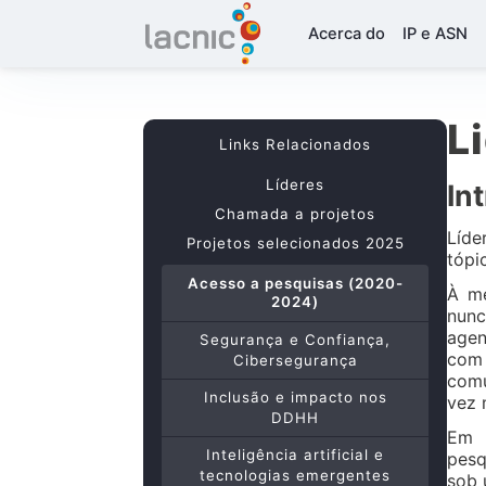
Acerca do
IP e ASN
L
Links Relacionados
Líderes
In
Chamada a projetos
Líde
Projetos selecionados 2025
tópi
Acesso a pesquisas (2020-
À me
2024)
nunc
agen
Segurança e Confiança,
com 
Cibersegurança
comu
Inclusão e impacto nos
vez 
DDHH
Em 
Inteligência artificial e
pesq
tecnologias emergentes
sob 