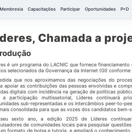
Membresia
Capacitações
Participar
Oportunidades
P+D
ideres, Chamada a proj
trodução
res é um programa do LACNIC que fornece financiamento e
cos selecionados da Governança da Internet (GI) conform
dida que nos aproximamos das negociações do proces
a apoiar as contribuições das pessoas envolvidas e comp
das digitais com incidência na geração de políticas públi
a participação multissetorial, Líderes continuará pr
nidades sub-representadas e os intercâmbios peer-to-pee
mais consolidada para que as vozes dos candidatos bem-s
seu sexto ano, a edição 2025 de Líderes continuar
uisadores de comunidades locais para pesquisar questões
um formato de bolsa e tutoria, e ampliará o conhecimento