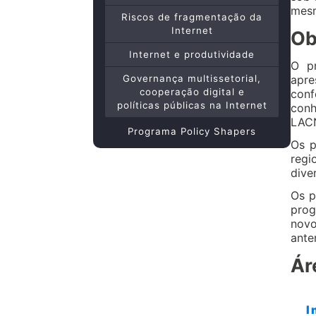
mes
Riscos de fragmentação da
Internet
Ob
Internet e produtividade
O pr
Governança multissetorial,
apre
cooperação digital e
conf
políticas públicas na Internet
conh
LAC
Programa Policy Shapers
Os p
regi
dive
Os p
prog
novo
ante
Ár
I