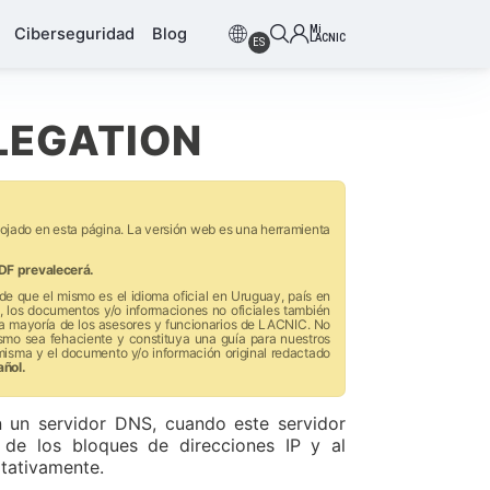
Mi
Ciberseguridad
Blog
LACNIC
ES
ELEGATION
lojado en esta página. La versión web es una herramienta
DF prevalecerá.
de que el mismo es el idioma oficial en Uruguay, país en
 los documentos y/o informaciones no oficiales también
 la mayoría de los asesores y funcionarios de LACNIC. No
ismo sea fehaciente y constituya una guía para nuestros
misma y el documento y/o información original redactado
añol.
 un servidor DNS, cuando este servidor
 de los bloques de direcciones IP y al
itativamente.