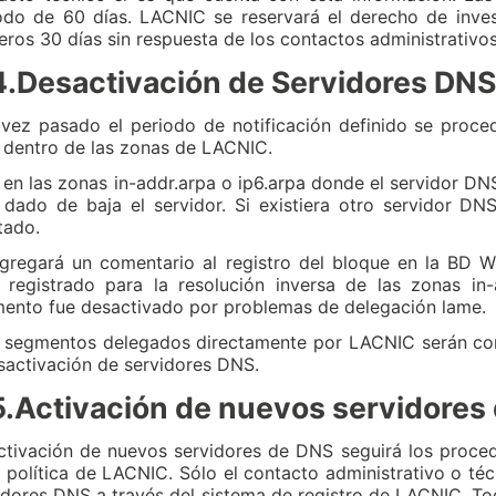
odo de 60 días. LACNIC se reservará el derecho de inves
eros 30 días sin respuesta de los contactos administrativos
4.Desactivación de Servidores DNS
vez pasado el periodo de notificación definido se proced
dentro de las zonas de LACNIC.
 en las zonas in-addr.arpa o ip6.arpa donde el servidor D
 dado de baja el servidor. Si existiera otro servidor D
tado.
gregará un comentario al registro del bloque en la BD W
registrado para la resolución inversa de las zonas in-
ento fue desactivado por problemas de delegación lame.
 segmentos delegados directamente por LACNIC serán con
sactivación de servidores DNS.
5.Activación de nuevos servidores
ctivación de nuevos servidores de DNS seguirá los procedi
a política de LACNIC. Sólo el contacto administrativo o té
idores DNS a través del sistema de registro de LACNIC. To