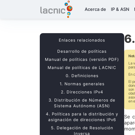
Acerca de
IP & ASN
6
Enlaces relacionados
Desarrollo de políticas
Not
Manual de políticas (versión PDF)
La v
para
Manual de políticas de LACNIC
En c
0. Definiciones
­El 
1. Normas generales
don
son 
2. Direcciones IPv4
obs
aso
3. Distribución de Números de
en 
Sistema Autónomo (ASN)
4. Políticas para la distribución y
Se c
asignación de direcciones IPv6
apar
5. Delegación de Resolución
mome
Inversa