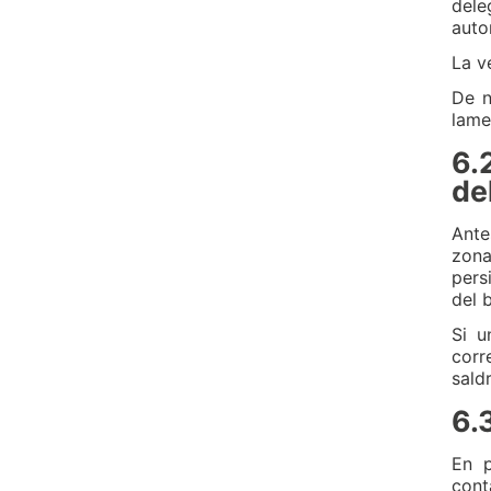
dele
autor
La v
De n
lame
6.
de
Ante
zona
pers
del 
Si u
corr
sald
6.
En p
cont