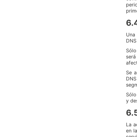
peri
prim
6.
Una 
DNS 
Sólo
será
afec
Se a
DNS 
segm
Sólo
y de
6.
La a
en l
serv