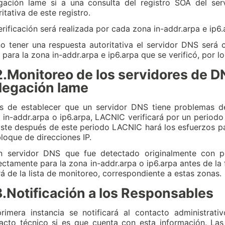
gación lame si a una consulta del registro SOA del se
itativa de este registro.
erificación será realizada por cada zona in-addr.arpa e ip
o tener una respuesta autoritativa el servidor DNS será
 para la zona in-addr.arpa e ip6.arpa que se verificó, por 
2.Monitoreo de los servidores de 
legación lame
s de establecer que un servidor DNS tiene problemas 
 in-addr.arpa o ip6.arpa, LACNIC verificará por un periodo
iste después de este periodo LACNIC hará los esfuerzos pa
bloque de direcciones IP.
n servidor DNS que fue detectado originalmente con 
ectamente para la zona in-addr.arpa o ip6.arpa antes de la
rá de la lista de monitoreo, correspondiente a estas zonas.
3.Notificación a los Responsables
rimera instancia se notificará al contacto administrati
acto técnico si es que cuenta con esta información. Las