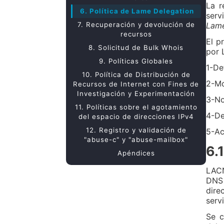
La r
6. Política de Lame Delegation
serv
7. Recuperación y devolución de
Lame
recursos
El p
8. Solicitud de Bulk Whois
por 
9. Políticas Globales
1-De
10. Política de Distribución de
2-Mo
Recursos de Internet con Fines de
Investigación y Experimentación
3-No
11. Políticas sobre el agotamiento
4-De
del espacio de direcciones IPv4
12. Registro y validación de
5-Ac
"abuse-c" y "abuse-mailbox"
6.
Apéndices
LACN
DNS 
dire
serv
Se c