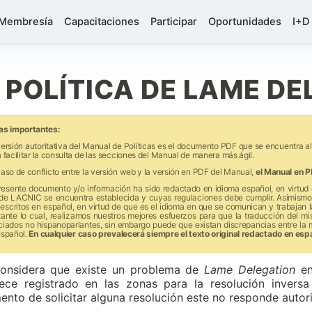
Membresía
Capacitaciones
Participar
Oportunidades
I+D
. POLÍTICA DE LAME D
as importantes:
ersión autoritativa del Manual de Políticas es el documento PDF que se encuentra a
 facilitar la consulta de las secciones del Manual de manera más ágil.
aso de conflicto entre la versión web y la versión en PDF del Manual,
el Manual en P
presente documento y/o información ha sido redactado en idioma español, en virtud 
de LACNIC se encuentra establecida y cuyas regulaciones debe cumplir. Asimismo,
escritos en español, en virtud de que es el idioma en que se comunican y trabajan
tante lo cual, realizamos nuestros mejores esfuerzos para que la traducción del m
ciados no hispanoparlantes, sin embargo puede que existan discrepancias entre la 
español.
En cualquier caso prevalecerá siempre el texto original redactado en esp
onsidera que existe un problema de
Lame Delegation
en
ece registrado en las zonas para la resolución inversa
nto de solicitar alguna resolución este no responde autor