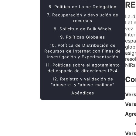
R
6. Política de Lame Delegation
7. Recuperación y devolución de
La d
recursos
Lati
vez 
8. Solicitud de Bulk Whois
Inte
9. Políticas Globales
espa
10. Política de Distribución de
glob
Recursos de Internet con Fines de
asig
Investigación y Experimentación
reso
NIRs,
11. Políticas sobre el agotamiento
del espacio de direcciones IPv4
Co
12. Registro y validación de
"abuse-c" y "abuse-mailbox"
Apéndices
Vers
Vers
Agre
Vers