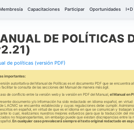
Membresía
Capacitaciones
Participar
Oportunidades
I+D
ANUAL DE POLÍTICAS 
v2.21)
al de políticas (versión PDF)
as importantes:
ersión autoritativa del Manual de Políticas es el documento PDF que se encuentra a
 facilitar la consulta de las secciones del Manual de manera más ágil.
aso de conflicto entre la versión web y la versión en PDF del Manual,
el Manual en P
presente documento y/o información ha sido redactado en idioma español, en virtud 
de LACNIC se encuentra establecida y cuyas regulaciones debe cumplir. Asimismo,
escritos en español, en virtud de que es el idioma en que se comunican y trabajan
tante lo cual, realizamos nuestros mejores esfuerzos para que la traducción del m
ciados no hispanoparlantes, sin embargo puede que existan discrepancias entre la 
español.
En cualquier caso prevalecerá siempre el texto original redactado en esp