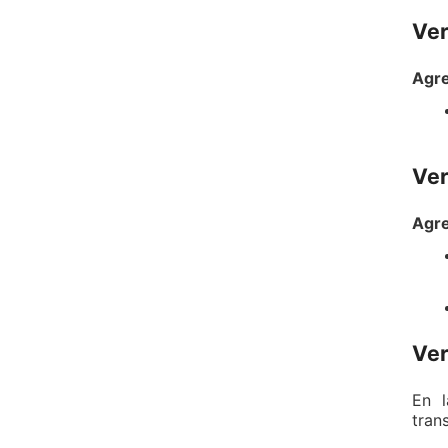
Ver
Agre
Ver
Agre
Ver
En l
tran