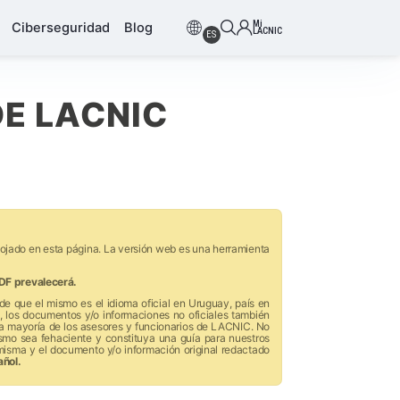
Mi
Ciberseguridad
Blog
LACNIC
ES
DE LACNIC
lojado en esta página. La versión web es una herramienta
DF prevalecerá.
de que el mismo es el idioma oficial en Uruguay, país en
 los documentos y/o informaciones no oficiales también
 la mayoría de los asesores y funcionarios de LACNIC. No
ismo sea fehaciente y constituya una guía para nuestros
misma y el documento y/o información original redactado
añol.