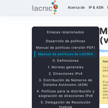
Acerca de
IP & ASN
M
Enlaces relacionados
(
Desarrollo de políticas
Manual de políticas (versión PDF)
Manu
Manual de políticas de LACNIC
0. Definiciones
Not
1. Normas generales
La v
para
2. Direcciones IPv4
En c
3. Distribución de Números de
­El 
Sistema Autónomo (ASN)
don
son 
4. Políticas para la distribución y
obs
aso
asignación de direcciones IPv6
en 
5. Delegación de Resolución
Inversa