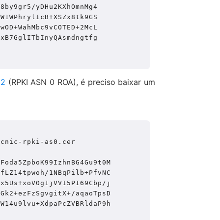
48by9gr5/yDHu2KXhOmnMg4
CW1WPhrylIcB+XSZx8tk9GS
SwOD+WahMbc9vCOTED+2McL
exB7GglITbInyQAsmdngtfg
12
(RPKI ASN 0 ROA), é preciso baixar um
cnic-rpki-as0.cer

Foda5ZpboK99IzhnBG4Gu9t0M 

fLZ14tpwoh/1NBqPilb+PfvNC 

x5Us+xoV0g1jVVI5PI69Cbp/j 

Gk2+ezFzSgvgitX+/aqaoTpsD 

W14u9lvu+XdpaPcZVBRldaP9h 
