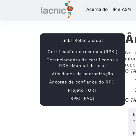
Acerca do
IP e ASN
Â
Links Relacionados
Certificação de recursos (RPKI)
No 
info
Gerenciamento de certificados e
repo
ROA (Manual de uso)
O
T
Atividades de padronização
Âncoras de confiança do RPKI
Projeto FORT
RPKI (FAQ)
O
T
h
r
M