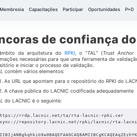
Membresia
Capacitações
Participar
Oportunidades
P+D
ncoras de confiança do
âmbito da arquitetura do
RPKI
, o "
TAL
" (
Trust Anchor 
rmações necessárias para que uma ferramenta de validaçã
sitório e iniciar o processo de validação.
AL
contém vários elementos:
As URL que apontam para o repositório do RPKI do LAC
A chave pública do LACNIC codificada adequadamente
AL
do LACNIC é o seguinte:
ttps://rrdp.lacnic.net/ta/rta-lacnic-rpki.cer

sync://repository.lacnic.net/rpki/lacnic/rta-lacni
IIBIjANBgkqhkiG9w0BAQEFAAOCAQ8AMIIBCgKCAQEAqZEzhY