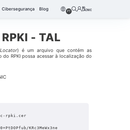
Mi
Cibersegurança
Blog
LACNIC
PT
 RPKI - TAL
Locator
) é um arquivo que contém as
o do RPKI possa acessar à localização do
NIC
c-rpki.cer

K0+PtDOPfub/KRc3MeWx3ne