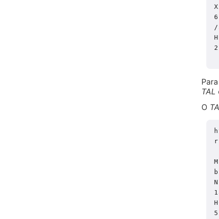
X
6
/
H
2
Para
TAL
O
T
h
r
M
b
N
1
H
5