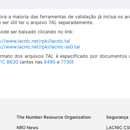
ra a maioria das ferramentas de validação já inclua os a
 ser útil ter o arquivo
TAL
separadamente.
pode ser baixado clicando no link:
s://www.lacnic.net/rpki/lacnic.tal
s://www.lacnic.net/rpki/lacnic-as0.tal
rmato dos arquivos
TAL
é especificado por documentos
FC
8630
(antes nas
6490
e
7730
)
The Number Resource Organization
Segurança
NRO News
LACNIC CS