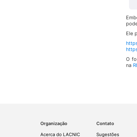
Embo
pode
Ele 
http
http
O fo
na
R
Organização
Contato
Acerca do LACNIC
Sugestões