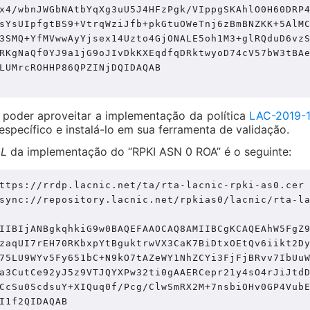
x4/wbnJWGbNAtbYqXg3uU5J4HFzPgk/VIppgSKAhlO0H60DRP
sYsUIpfgtBS9+VtrqWziJfb+pkGtuOWeTnj6zBmBNZKK+5AlM
3SMQ+YfMVwwAyYjsex14Uzto4GjONALE5oh1M3+glRQduD6vz
RKgNaQf0YJ9a1jG9oJIvDkKXEqdfqDRktwyoD74cV57bW3tBA
LUMrcROHHP86QPZINjDQIDAQAB

 poder aproveitar a implementação da política
LAC-2019-
específico e instalá-lo em sua ferramenta de validação.
AL
da implementação do “RPKI ASN 0 ROA” é o seguinte:
ttps://rrdp.lacnic.net/ta/rta-lacnic-rpki-as0.cer

sync://repository.lacnic.net/rpkias0/lacnic/rta-la
IIBIjANBgkqhkiG9w0BAQEFAAOCAQ8AMIIBCgKCAQEAhW5FgZ9
zaqUI7rEH70RKbxpYtBguktrwVX3CaK7BiDtxOEtQv6iikt2Dy
75LU9WYv5Fy651bC+N9kO7tAZeWY1NhZCYi3FjFjBRvv7IbUuW
a3CutCe92yJ5z9VTJQYXPw32ti0gAAERCepr21y4sO4rJiJtdD
CcSu0ScdsuY+XIQuq0f/Pcg/ClwSmRX2M+7nsbiOHv0GP4VubE
I1f2QIDAQAB
