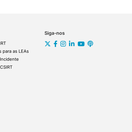
Siga-nos
IRT
s para as LEAs
Incidente
s CSIRT