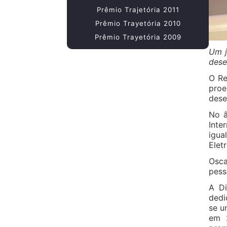
Prêmio Trajetória 2011
Prêmio Trayetória 2010
Prêmio Trayetória 2009
Um j
dese
O Re
proe
dese
No â
Inte
igua
Elet
Osca
pess
A Di
dedi
se u
em 2