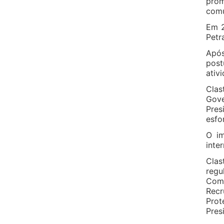
pro
comu
Em 2
Petr
Após
post
ativ
Clas
Gove
Pres
esfo
O im
inte
Clas
regu
Comi
Recr
Pro
Pres