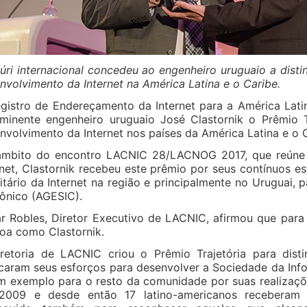
úri internacional concedeu ao engenheiro uruguaio a dist
nvolvimento da Internet na América Latina e o Caribe.
gistro de Endereçamento da Internet para a América Lati
minente engenheiro uruguaio José Clastornik o Prêmio T
nvolvimento da Internet nos países da América Latina e o 
mbito do encontro LACNIC 28/LACNOG 2017, que reúne e
rnet, Clastornik recebeu este prêmio por seus contínuos
litário da Internet na região e principalmente no Uruguai,
rônico (AGESIC).
r Robles, Diretor Executivo de LACNIC, afirmou que par
oa como Clastornik.
retoria de LACNIC criou o Prêmio Trajetória para dis
caram seus esforços para desenvolver a Sociedade da Info
m exemplo para o resto da comunidade por suas realizaçõ
009 e desde então 17 latino-americanos receberam e