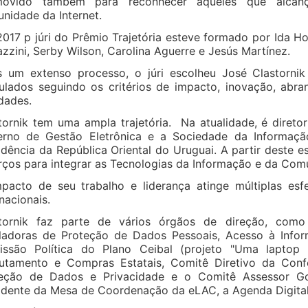
movido também para reconhecer aqueles que alcanç
nidade da Internet.
017 p júri do Prêmio Trajetória esteve formado por Ida Hol
azzini, Serby Wilson, Carolina Aguerre e Jesús Martínez.
 um extenso processo, o júri escolheu José Clastornik
ulados seguindo os critérios de impacto, inovação, abran
idades.
tornik tem uma ampla trajetória. Na atualidade, é diret
rno de Gestão Eletrônica e a Sociedade da Informaçã
idência da República Oriental do Uruguai. A partir deste e
rços para integrar as Tecnologias da Informação e da Com
pacto de seu trabalho e liderança atinge múltiplas esfe
rnacionais.
tornik faz parte de vários órgãos de direção, como
ladoras de Proteção de Dados Pessoais, Acesso à Inform
ssão Política do Plano Ceibal (projeto "Uma laptop
utamento e Compras Estatais, Comitê Diretivo da Confe
teção de Dados e Privacidade e o Comitê Assessor 
idente da Mesa de Coordenação da eLAC, a Agenda Digital 