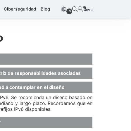
Mi
Ciberseguridad
Blog
LACNIC
ES
o
triz de responsabilidades asociadas
ed a contemplar en el diseño
e IPv6. Se recomienda un diseño basado en
mediano y largo plazo. Recordemos que en
fijos IPv6 disponibles.
r