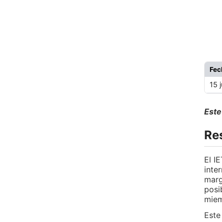
Fe
15 
Este
Re
El I
inte
marg
posi
miem
Este