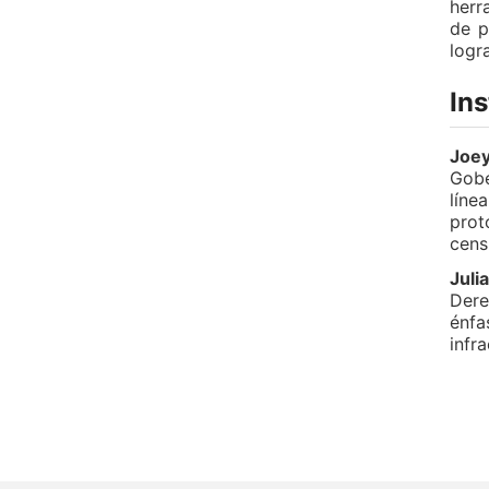
herr
de p
logr
Ins
Joey
Gobe
líne
prot
cens
Juli
Dere
énfa
infr