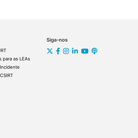
Siga-nos
IRT
s para as LEAs
Incidente
s CSIRT