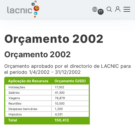
PT
Orçamento 2002
Orçamento 2002
Orçamento aprobado por el directorio de LACNIC para
el período 1/4/2002 - 31/12/2002
Aplicação de Recursos
Orçamento (USD)
Instalações
17,002
Salários
41,300
Viagens
76,879
Reuniões
10,000
Despesas bancárias
1,200
Impostos
4,031
Total
150,412