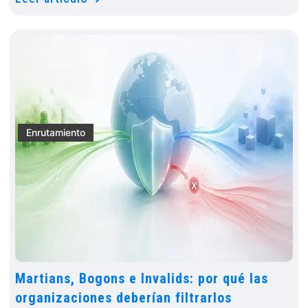
Enrutamiento
Martians, Bogons e Invalids: por qué las
organizaciones deberían filtrarlos