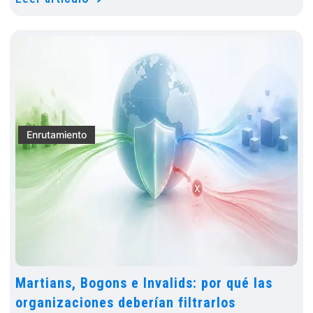
Enrutamiento
Martians, Bogons e Invalids: por qué las
organizaciones deberían filtrarlos