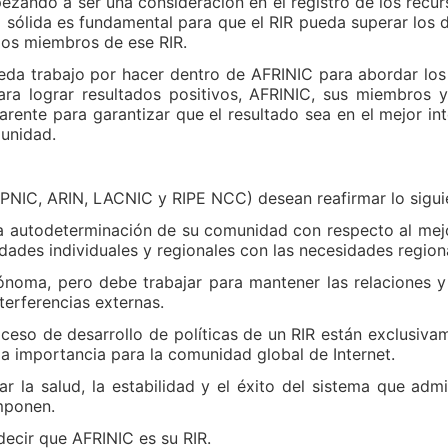
pezando a ser una consideración en el registro de los recur
sólida es fundamental para que el RIR pueda superar los 
 los miembros de ese RIR.
eda trabajo por hacer dentro de AFRINIC para abordar los 
Para lograr resultados positivos, AFRINIC, sus miembro
parente para garantizar que el resultado sea en el mejor in
munidad.
APNIC, ARIN, LACNIC y RIPE NCC) desean reafirmar lo sigui
la autodeterminación de su comunidad con respecto al mej
idades individuales y regionales con las necesidades regiona
noma, pero debe trabajar para mantener las relaciones y
terferencias externas.
roceso de desarrollo de políticas de un RIR están exclusi
a importancia para la comunidad global de Internet.
la salud, la estabilidad y el éxito del sistema que admi
mponen.
ecir que AFRINIC es su RIR.