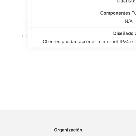
Dual Sta
Componentes Fu
N/A
Diseñado 
 en escenarios
Clientes puedan acceder a Internet IPv4 e 
Organización