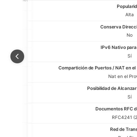
Populari
Alta
Conserva Direcc
No
IPv6 Nativo para
Sí
Compartición de Puertos / NAT en el
io
Nat en el Pr
Posibilidad de Alcanzar
Sí
Documentos RFC d
RFC4241 (
Red de Tran