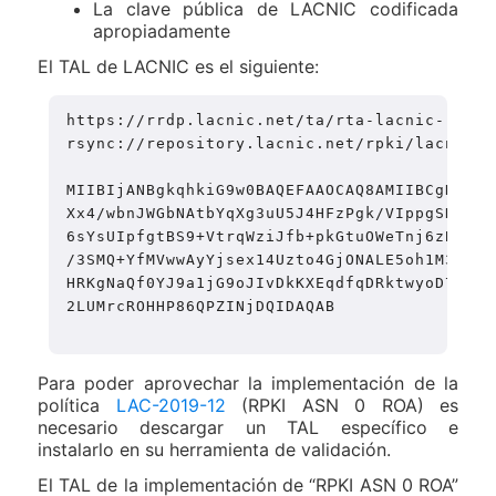
La clave pública de LACNIC codificada
apropiadamente
El TAL de LACNIC es el siguiente:
https://rrdp.lacnic.net/ta/rta-lacnic-rpki.c
rsync://repository.lacnic.net/rpki/lacnic/r
MIIBIjANBgkqhkiG9w0BAQEFAAOCAQ8AMIIBCgKCAQE
Xx4/wbnJWGbNAtbYqXg3uU5J4HFzPgk/VIppgSKAhlO
6sYsUIpfgtBS9+VtrqWziJfb+pkGtuOWeTnj6zBmBNZ
/3SMQ+YfMVwwAyYjsex14Uzto4GjONALE5oh1M3+glR
HRKgNaQf0YJ9a1jG9oJIvDkKXEqdfqDRktwyoD74cV5
2LUMrcROHHP86QPZINjDQIDAQAB

Para poder aprovechar la implementación de la
política
LAC-2019-12
(RPKI ASN 0 ROA) es
necesario descargar un TAL específico e
instalarlo en su herramienta de validación.
El TAL de la implementación de “RPKI ASN 0 ROA”