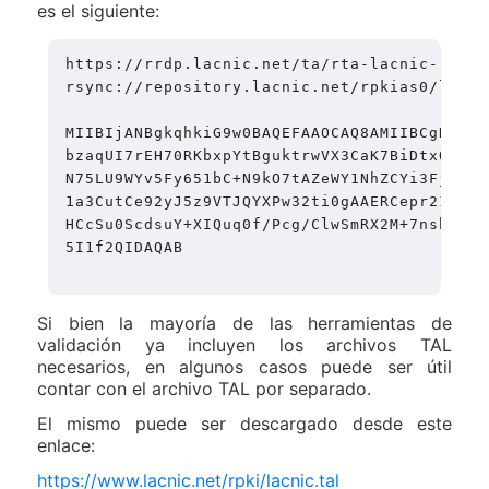
es el siguiente:
https://rrdp.lacnic.net/ta/rta-lacnic-rpki-
rsync://repository.lacnic.net/rpkias0/lacni
MIIBIjANBgkqhkiG9w0BAQEFAAOCAQ8AMIIBCgKCAQE
bzaqUI7rEH70RKbxpYtBguktrwVX3CaK7BiDtxOEtQv
N75LU9WYv5Fy651bC+N9kO7tAZeWY1NhZCYi3FjFjBR
1a3CutCe92yJ5z9VTJQYXPw32ti0gAAERCepr21y4sO
HCcSu0ScdsuY+XIQuq0f/Pcg/ClwSmRX2M+7nsbiOHv
5I1f2QIDAQAB

Si bien la mayoría de las herramientas de
validación ya incluyen los archivos TAL
necesarios, en algunos casos puede ser útil
contar con el archivo TAL por separado.
El mismo puede ser descargado desde este
enlace:
https://www.lacnic.net/rpki/lacnic.tal