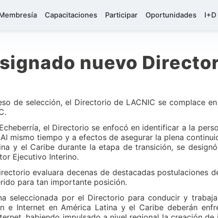
Membresía
Capacitaciones
Participar
Oportunidades
I+D
signado nuevo Director
so de selección, el Directorio de LACNIC se complace en 
C.
Echeberría, el Directorio se enfocó en identificar a la per
 Al mismo tiempo y a efectos de asegurar la plena continuid
na y el Caribe durante la etapa de transición, se design
r Ejecutivo Interino.
irectorio evaluara decenas de destacadas postulaciones de 
rido para tan importante posición.
na seleccionada por el Directorio para conducir y trabaj
ón e Internet en América Latina y el Caribe deberán enfr
ernet, habiendo impulsado a nivel regional la creación de 