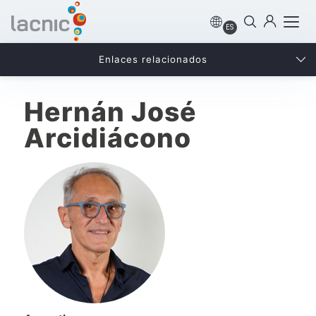
ES
Enlaces relacionados
Hernán José
Arcidiácono