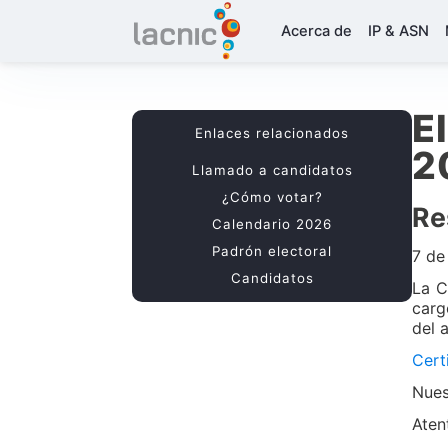
Acerca de
IP & ASN
E
Enlaces relacionados
2
Llamado a candidatos
¿Cómo votar?
Re
Calendario 2026
Padrón electoral
7 de
Candidatos
La C
carg
del 
Cert
Nues
Aten