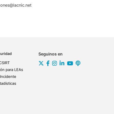
ciones@lacnic.net
uridad
Seguinos en
CSIRT
ión para LEAs
Incidente
adísticas