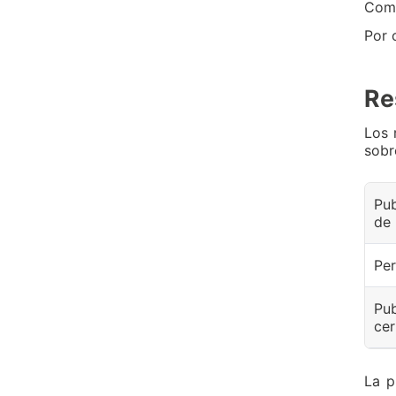
Comi
Por 
Re
Los 
sobr
Pub
de 
Per
Pub
cer
La p