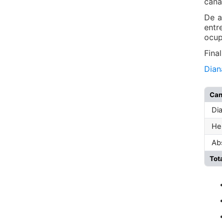
cana
De a
entr
ocup
Fina
Dian
Can
Dia
Her
Abs
Tot