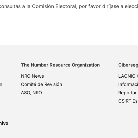
consultas a la Comisión Electoral, por favor diríjase a elec
The Number Resource Organization
Ciberseg
NRO News
LACNIC 
ón
Comité de Revisión
Informac
ASO, NRO
Reportar 
CSIRT Est
hivo