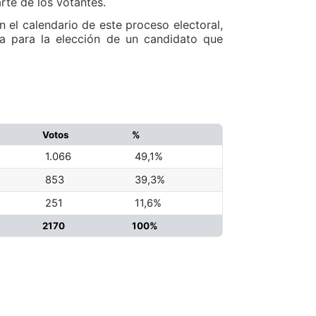
rte de los votantes.
 el calendario de este proceso electoral,
ea para la elección de un candidato que
Votos
%
1.066
49,1%
853
39,3%
251
11,6%
2170
100%