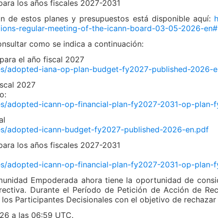
para los años fiscales 2027-2031
ón de estos planes y presupuestos está disponible aquí:
h
tions-regular-meeting-of-the-icann-board-03-05-2026-en#
sultar como se indica a continuación:
para el año fiscal 2027
iles/adopted-iana-op-plan-budget-fy2027-published-2026-e
iscal 2027
o:
iles/adopted-icann-op-financial-plan-fy2027-2031-op-plan
al
iles/adopted-icann-budget-fy2027-published-2026-en.pdf
para los años fiscales 2027-2031
iles/adopted-icann-op-financial-plan-fy2027-2031-op-plan
munidad Empoderada ahora tiene la oportunidad de consid
rectiva. Durante el Período de Petición de Acción de Re
 los Participantes Decisionales con el objetivo de rechazar 
2026 a las 06:59 UTC.