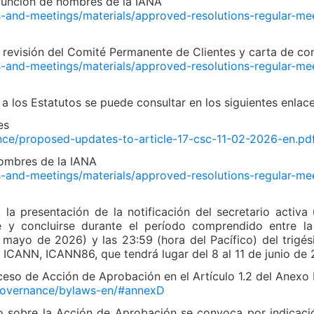
 función de nombres de la IANA
es-and-meetings/materials/approved-resolutions-regular-m
revisión del Comité Permanente de Clientes y carta de co
es-and-meetings/materials/approved-resolutions-regular-m
 los Estatutos se puede consultar en los siguientes enlace
es
nance/proposed-updates-to-article-17-csc-11-02-2026-en.pd
nombres de la IANA
es-and-meetings/materials/approved-resolutions-regular-m
 la presentación de la notificación del secretario activ
 y concluirse durante el período comprendido entre la
 mayo de 2026) y las 23:59 (hora del Pacífico) del trigés
a ICANN, ICANN86, que tendrá lugar del 8 al 11 de junio de 
eso de Acción de Aprobación en el Artículo 1.2 del Anexo 
/governance/bylaws-en/#annexD
o sobre la Acción de Aprobación se convoca por indicaci