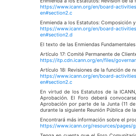
Enmienda a los Estatutos: Revisión de la
https://www.icann.org/en/board-activiti
en#section2.c
Enmienda a los Estatutos: Composición y 
https://www.icann.org/en/board-activiti
en#section2.d
El texto de las Enmiendas Fundamentales a
Artículo 17: Comité Permanente de Client
https://itp.cdn.icann.org/en/files/gover
Artículo 18: Revisiones de la función de 
https://www.icann.org/en/board-activiti
en#section2.c
En virtud de los Estatutos de la ICANN,
Aprobación. El Foro deberá convocarse
Aprobación por parte de la Junta (11 de
durante la siguiente Reunión Pública de l
Encontrará más información sobre el proc
https://www.icann.org/resources/pages
Tenga en cuenta que el Foro Comunitari