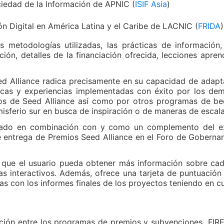
ciedad de la Información de APNIC (
ISIF Asia
)
ón Digital en América Latina y el Caribe de LACNIC (
FRIDA
)
s metodologías utilizadas, las prácticas de informació
ción, detalles de la financiación ofrecida, lecciones apre
ed Alliance radica precisamente en su capacidad de adapta
icas y experiencias implementadas con éxito por los dem
os de Seed Alliance así como por otros programas de bec
misferio sur en busca de inspiración o de maneras de escalar
lizado en combinación con y como un complemento del 
 entrega de Premios Seed Alliance en el Foro de Gobernan
a que el usuario pueda obtener más información sobre c
 interactivos. Además, ofrece una tarjeta de puntuación 
s con los informes finales de los proyectos teniendo en 
ción entre los programas de premios y subvenciones FIRE A