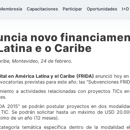
Membresía
Capacitaciones
Participar
Oportunidades
I+D
ncia novo financiamen
Latina e o Caribe
aribe, Montevideo, 24 de febrero.
ital en América Latina y el Caribe (FRIDA)
anunció hoy en 
nvocatorias previstas para este año: las "Subvenciones FRI
miento a actividades relacionadas con proyectos TICs en 
es.
DA 2015" se podrán postular proyectos en dos modalida
o TIC. Se podrán solicitar hasta un máximo de USD 20.000
ximo de un año (12 meses).
egoría temática específica dentro de la modalidad eleg