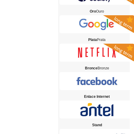
Oro
Ouro
Plata
Prata
Bronce
Bronze
Enlace Internet
Stand