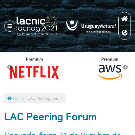
um
Premium
Home
/ LAC Peering Forum
LAC Peering Forum