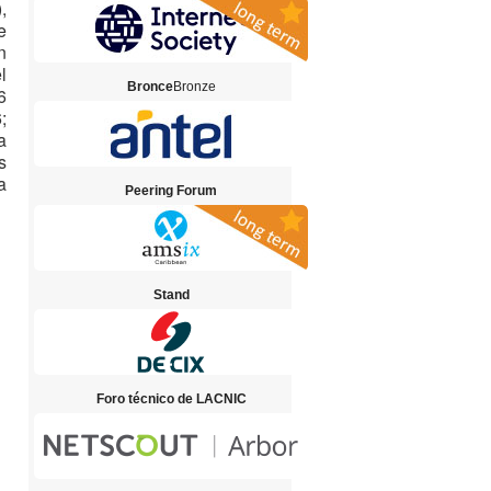
,
e
n
l
Bronce
Bronze
6
;
a
s
a
Peering Forum
Stand
Foro técnico de LACNIC