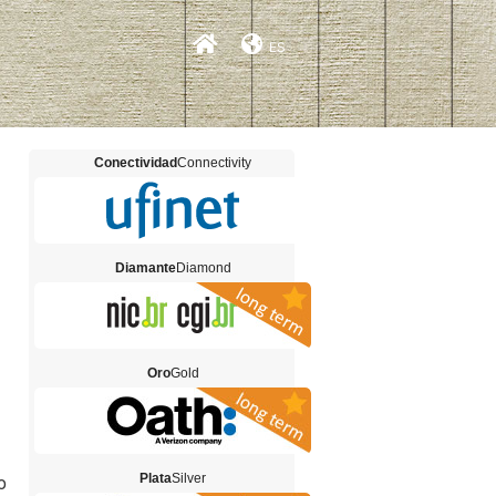
ES
Conectividad
Connectivity
Diamante
Diamond
Oro
Gold
o
Plata
Silver