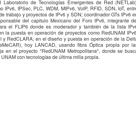
l Laboratorio de Tecnologías Emergentes de Red (NETLab)
o IPv6, IPSec, PLC, WDM, MIPv6, VoIP, RFID, SDN, IoT, entr
 de trabajo y proyectos de IPv6 y SDN; coordinador GTs IPv6 e
nsable del capitulo Mexicano del Foro IPv6, integrante de
para el FLIP6 donde es moderador y también de la lista IPv
en la puesta en operación de proyectos como RedUNAM IPv6
 y RedCLARA; en el diseño y puesta en operación de la Delt
eMeCAR), hoy LANCAD, usando fibra Óptica propia por la
baja en el proyecto "RedUNAM Metropolitana", donde se busc
la UNAM con tecnologías de última milla propia.