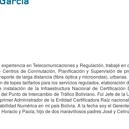
 Garcia
y experiencia en Telecomunicaciones y Regulación, trabajé en d
 de Centros de Conmutación, Planificación y Supervisión de pr
sporte de larga distancia (fibra óptica y microondas), urbanas. 
n de topes tarifarios para los servicios regulados, elaboración de
nstalación de la Infraestructura Nacional de Certificación D
 del Punto de Intercambio de Tráfico Boliviano. Fui Jefe de l
el primer Administrador de la Entidad Certificadora Raíz nac
abilidad Numérica en mi país Bolivia. A la fecha soy el Gerent
e Horacio y Paola; hijo de dos maravillosos padres José y Celin