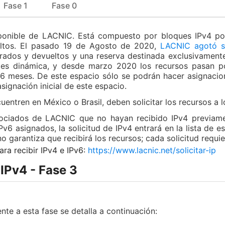
Fase 1
Fase 0
isponible de LACNIC. Está compuesto por bloques IPv4 po
eltos. El pasado 19 de Agosto de 2020,
LACNIC agotó su
ados y devueltos y una reserva destinada exclusivamente 
es dinámica, y desde marzo 2020 los recursos pasan p
 6 meses. De este espacio sólo se podrán hacer asignacio
ignación inicial de este espacio.
entren en México o Brasil, deben solicitar los recursos a 
ociados de LACNIC que no hayan recibido IPv4 previamen
6 asignados, la solicitud de IPv4 entrará en la lista de e
no garantiza que recibirá los recursos; cada solicitud requi
ara recibir IPv4 e IPv6:
https://www.lacnic.net/solicitar-ip
IPv4 - Fase 3
nte a esta fase se detalla a continuación: