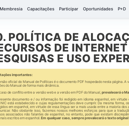
Membresia
Capacitações
Participar
Oportunidades
P+D
0. POLÍTICA DE ALOCA
ECURSOS DE INTERNET
ESQUISAS E USO EXPE
tações importantes:
rsão oficial do Manual de Políticas é o documento PDF hospedado nesta página. A v
ões do Manual de forma mais dinâmica.
caso de conflito entre a versão web e a versão em PDF do Manual,
prevalecerá o M
resente documento e / ou informação foi redigido em idioma espanhol, em virtude de
NIC está estabelecido e cujas regulamentações deve cumprir. Da mesma forma, o
gidos em espanhol, em virtude de essa língua ser a mais usada entre a maioria dos
unicar. Não obstante isso, fazemos nossos melhores esforços para que a traduç
sos associados não falantes de espanhol, no entanto, pode que existam discrepâ
inais escritos em espanhol.
Em qualquer caso, sempre prevalecerá o texto original