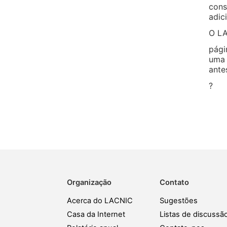
con
adic
O LA
pági
uma 
ante
?
Organização
Contato
Acerca do LACNIC
Sugestões
Casa da Internet
Listas de discussã