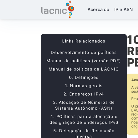
Acerca do
IP e ASN
1
Links Relacionados
R
Desenvolvimento de políticas
P
Manual de políticas (versão PDF)
Manual de políticas de LACNIC
0. Definições
Ano
1. Normas gerais
A ve
seç
2. Endereços IPv4
Em 
3. Alocação de Números de
O p
Sistema Autônomo (ASN)
LAC
redi
4. POlíticas para a alocação e
com
designação de endereços IPv6
nos
orig
5. Delegação de Resolução
Inversa