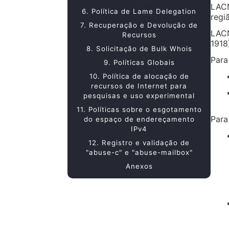
LACN
6. Política de Lame Delegation
regi
7. Recuperação e Devolução de
LACN
Recursos
1918
8. Solicitação de Bulk Whois
Para
9. Políticas Globais
10. Política de alocação de
recursos de Internet para
pesquisas e uso experimental
11. Políticas sobre o esgotamento
Para
do espaço de endereçamento
IPv4
12. Registro e validação de
"abuse-c" e "abuse-mailbox"
Anexos