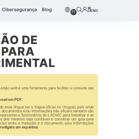
Mi
Cibersegurança
Blog
LACNIC
PT
ÇÃO DE
 PARA
RIMENTAL
ersão web é uma ferramenta para facilitar a consulta das
anual em PDF.
 essa língua ser a língua oficial no Uruguai, país onde
s documentos e/ou informações não oficiais também são
 assessores e funcionários de LACNIC para trabalhar e se
ão dos mesmos seja confiável e constitua um guia para
ncias entre a tradução e o documento e/ou informações
 redigido em espanhol.