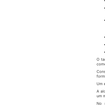
O ta
como
Cons
form
Um e
A al
um m
No m