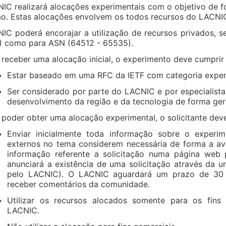
IC realizará alocações experimentais com o objetivo de 
ão. Estas alocações envolvem os todos recursos do LACNIC 
IC poderá encorajar a utilização de recursos privados, s
) como para ASN (64512 - 65535).
 receber uma alocação inicial, o experimento deve cumpri
Estar baseado em uma RFC da IETF com categoria exper
Ser considerado por parte do LACNIC e por especialist
desenvolvimento da região e da tecnologia de forma ger
 poder obter uma alocação experimental, o solicitante deve
Enviar inicialmente toda informação sobre o experi
externos no tema considerem necessária de forma a ava
informação referente a solicitação numa página web p
anunciará a existência de uma solicitação através da um
pelo LACNIC). O LACNIC aguardará um prazo de 30 d
receber comentários da comunidade.
Utilizar os recursos alocados somente para os fins
LACNIC.