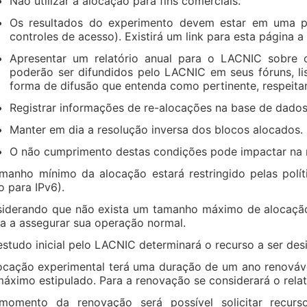
Não utilizar a alocação para fins comerciais.
Os resultados do experimento devem estar em uma p
controles de acesso). Existirá um link para esta página 
Apresentar um relatório anual para o LACNIC sobre 
poderão ser difundidos pelo LACNIC em seus fóruns, lis
forma de difusão que entenda como pertinente, respeit
Registrar informações de re-alocações na base de dado
Manter em dia a resolução inversa dos blocos alocados.
O não cumprimento destas condições pode impactar na 
manho mínimo da alocação estará restringido pelas polít
 para IPv6).
iderando que não exista um tamanho máximo de alocação
a a assegurar sua operação normal.
studo inicial pelo LACNIC determinará o recurso a ser des
ocação experimental terá uma duração de um ano renováve
áximo estipulado. Para a renovação se considerará o relat
omento da renovação será possível solicitar recursos