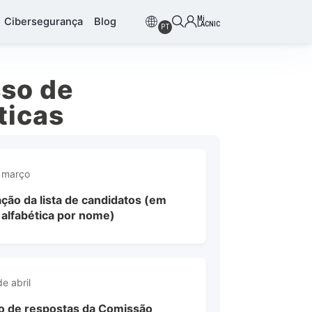
Mi
Cibersegurança
Blog
LACNIC
PT
so de
ticas
 março
ação da lista de candidatos (em
alfabética por nome)
de abril
o de respostas da Comissão