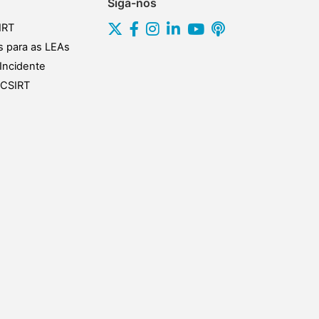
Siga-nos
IRT
s para as LEAs
Incidente
s CSIRT