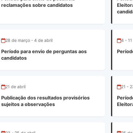
reclamações sobre candidatos
Eleito
candid
28 de março - 4 de abril
4 - 11
Período para envio de perguntas aos
Períod
candidatos
21 de abril
21 - 2
Publicação dos resultados provisórios
Períod
sujeitos a observações
Eleitor
23 - 25 de abril
25 de 