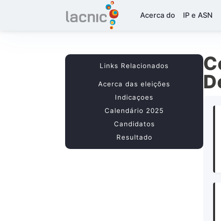
Acerca do
IP e ASN
C
Links Relacionados
D
Acerca das eleições
Indicaçoes
Calendário 2025
Candidatos
Resultado