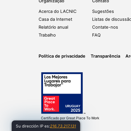
Organização
Contato
Acerca do LACNIC
Sugestões
Casa da Internet
Listas de discussã
Relatório anual
Contate-nos
Trabalho
FAQ
Política de privacidade
Transparência
Ar
Certificado por
Great Place To Work
Su dirección IP es:
216.73.217.131