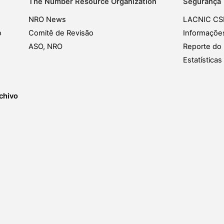
The Number Resource Organization
Segurança
NRO News
LACNIC CS
o
Comitê de Revisão
Informaçõe
ASO, NRO
Reporte do 
Estatística
chivo