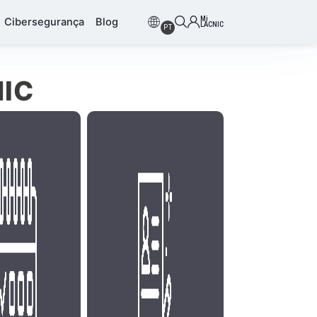
Mi
Cibersegurança
Blog
LACNIC
PT
NIC