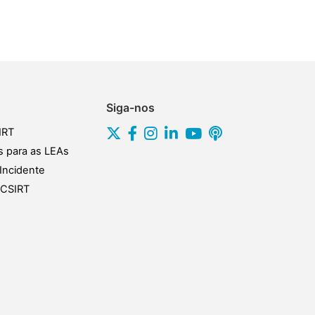
Siga-nos
IRT
s para as LEAs
Incidente
s CSIRT