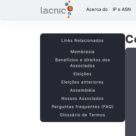
Acerca do
IP e ASN
C
Links Relacionados
Membresia
Benefícios e direitos dos
Associados
Eleições
Eleições anteriores
Assembléia
Nossos Associados
Perguntas frequentes (FAQ)
Glossário de Termos