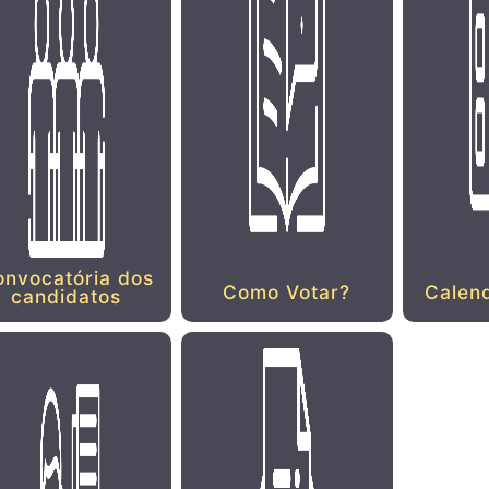
onvocatória dos
Como Votar?
Calen
candidatos