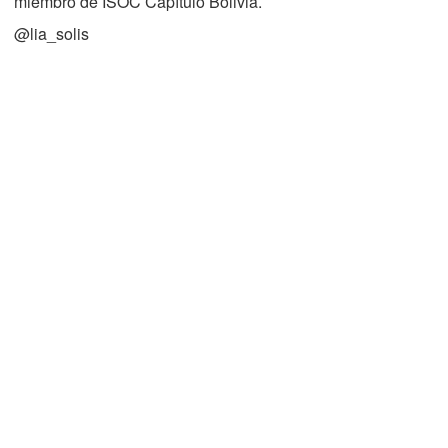
miembro de ISOC Capítulo Bolivia.
@lia_solis