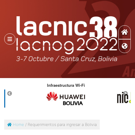
ad
Infraestructura Wi-Fi
D
Home
/ Requerimientos para ingresar a Bolivia