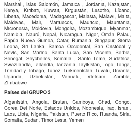
Marshall, Islas Salomón, Jamaica , Jordania, Kazajstán,
Kenya, Kiribati, Kuwait, Kirguistán, Lesotho, Líbano,
Liberia, Macedonia, Madagascar, Malasia, Malawi, Malta,
Maldivas, Mali, Marruecos, Mauricio, Mauritania,
Micronesia, Moldovia, Mongolia, Mozambique, Myanmar,
Namibia, Naurú, Nepal, Nicaragua, Níger, Omán Palau,
Papúa Nueva Guinea, Qatar, Rumania, Singapur, Sierra
Leona, Sri Lanka, Samoa Occidental, San Cristóbal y
Nevis, San Marino, Santa Lucía, San Vicente, Serbia,
Senegal, Seychelles, Somalia , Santo Tomé, Sudáfrica,
Swazilandia, Tailandia, Tanzania, Tayikistán, Togo, Tonga,
Trinidad y Tobago, Túnez, Turkmenistán, Tuvalu, Ucrania,
Uganda, Uzbekistán, Vanuatu, Vietnam, Zambia,
Zimbabwe
Países del GRUPO 3
Afganistán, Angola, Brutan, Camboya, Chad, Congo,
Corea Del Norte, Estados Unidos, Ndonesia, Iraq, Israel,
Laos, Libia, Nigeria, Pakistan, Puerto Rico, Ruanda, Siria,
Somalia, Sudan, Timor Leste, Yemen