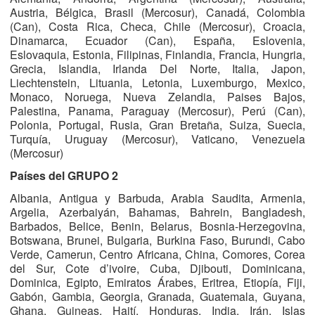
Austria, Bélgica, Brasil (Mercosur), Canadá, Colombia
(Can), Costa Rica, Checa, Chile (Mercosur), Croacia,
Dinamarca, Ecuador (Can), España, Eslovenia,
Eslovaquia, Estonia, Filipinas, Finlandia, Francia, Hungria,
Grecia, Islandia, Irlanda Del Norte, Italia, Japon,
Liechtenstein, Lituania, Letonia, Luxemburgo, Mexico,
Monaco, Noruega, Nueva Zelandia, Paises Bajos,
Palestina, Panama, Paraguay (Mercosur), Perú (Can),
Polonia, Portugal, Rusia, Gran Bretaña, Suiza, Suecia,
Turquía, Uruguay (Mercosur), Vaticano, Venezuela
(Mercosur)
Países del GRUPO 2
Albania, Antigua y Barbuda, Arabia Saudita, Armenia,
Argelia, Azerbaiyán, Bahamas, Bahrein, Bangladesh,
Barbados, Belice, Benin, Belarus, Bosnia-Herzegovina,
Botswana, Brunei, Bulgaria, Burkina Faso, Burundi, Cabo
Verde, Camerun, Centro Africana, China, Comores, Corea
del Sur, Cote d’ivoire, Cuba, Djibouti, Dominicana,
Dominica, Egipto, Emiratos Árabes, Eritrea, Etiopía, Fiji,
Gabón, Gambia, Georgia, Granada, Guatemala, Guyana,
Ghana, Guineas, Haití, Honduras, India, Irán, Islas