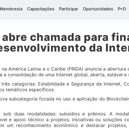
Membresia
Capacitações
Participar
Oportunidades
P+D
abre chamada para fina
esenvolvimento da Inte
 na América Latina e o Caribe (FRIDA) anuncia a abertura
a a consolidação de uma Internet global, aberta, estável e 
ês categorias: Estabilidade e Segurança da Internet, Con
os temáticos específicos.
nova subcategoria focada no uso e aplicação do
Blockchai
 sob duas modalidades: subsídios e prêmios. A modali
el e apoio técnico a projetos, iniciativas ou soluçõe
com um reconhecimento econômico e destacar projetos, 