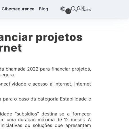
Mi
Cibersegurança
Blog
LACNIC
PT
nciar projetos
rnet
 da chamada 2022 para financiar projetos,
segura.
ectividade e acesso à Internet, Internet
n
para o caso da categoria Estabilidade e
dade “subsídios” destina-se a fornecer
s com uma duração máxima de 12 meses. A
iniciativas ou soluções que apresentem