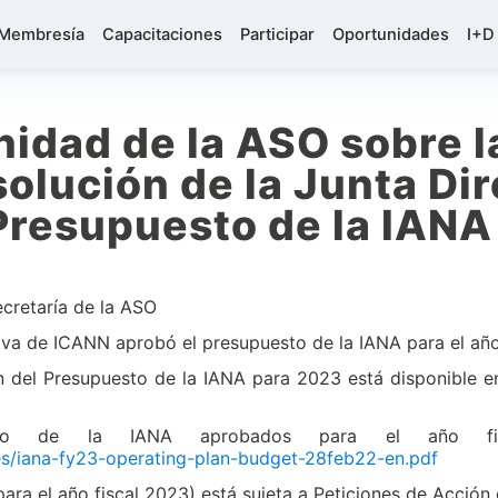
Membresía
Capacitaciones
Participar
Oportunidades
I+D
nidad de la ASO sobre l
olución de la Junta Dir
Presupuesto de la IANA
cretaría de la ASO
tiva de ICANN aprobó el presupuesto de la IANA para el año
n del Presupuesto de la IANA para 2023 está disponible 
.
sto de la IANA aprobados para el año fis
les/iana-fy23-operating-plan-budget-28feb22-en.pdf
para el año fiscal 2023) está sujeta a Peticiones de Acció