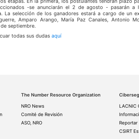
os etapas. En la primera, los postulantes tendrán plazo pa
ccionados -se anunciarán el 2 de agosto - pasarán a l
a. La selección de los ganadores estará a cargo de un e
Aguerre, Amparo Arango, María Paz Canales, Antonio Mor
 de septiembre.
acuar todas sus dudas
aquí
The Number Resource Organization
Ciberseg
NRO News
LACNIC 
ón
Comité de Revisión
Informac
ASO, NRO
Reportar 
CSIRT Est