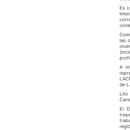
Es c
Inte
corr
cone
Comp
las 
ince
(inc
prof
A ni
repr
LACN
de L
Lito
Caro
El D
tray
trab
regi