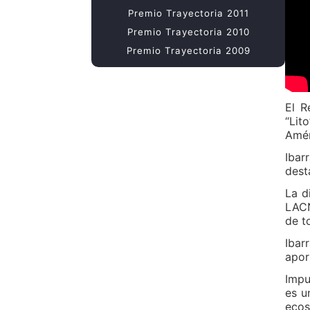
Premio Trayectoria 2011
Premio Trayectoria 2010
Premio Trayectoria 2009
El R
“Lit
Amér
Ibar
dest
La d
LACN
de t
Ibar
apor
Impu
es u
ecos