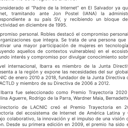
onsiderado el “Padre de la Internet” en El Salvador ya q
rnet, tramitando ante Jon Postel (IANA) la administ
espondiente a su país SV, y recibiendo un bloque de 
ctividad en diciembre de 1995.
romiso personal. Robles destacó el compromiso personal 
organizaciones que integra. Se trata de una persona que
ntivar una mayor participación de mujeres en tecnología
luyendo aquellos de contextos vulnerables) en el ecosis
undo interés y compromiso por divulgar conocimiento sobre
vel internacional, Ibarra es miembro de la Junta Dire
esenta a la región y expone las necesidades del sur globa
IC de enero 2010 a 2018, fundador de la Junta Directiva
ACTLD y miembro de su Directiva de 2006 a 2012.
 Ibarra fue seleccionado como Premio Trayectoria 202
lina Aguerre, Rodrigo de la Parra, Wardner Maia, Bernadett
irectorio de LACNIC creó el Premio Trayectoria en 20
ectoria del ecosistema de Internet de América Latina y
ajo colaborativo, la innovación y el impulso de una visión 
ón. Desde su primera edición en 2009, el premio ha sido e