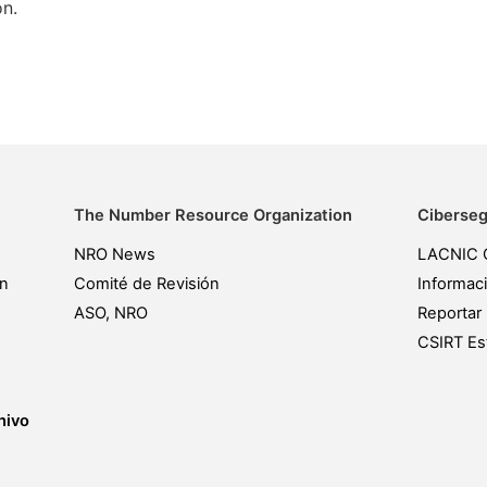
ón.
The Number Resource Organization
Ciberseg
NRO News
LACNIC 
ón
Comité de Revisión
Informac
ASO, NRO
Reportar 
CSIRT Est
hivo