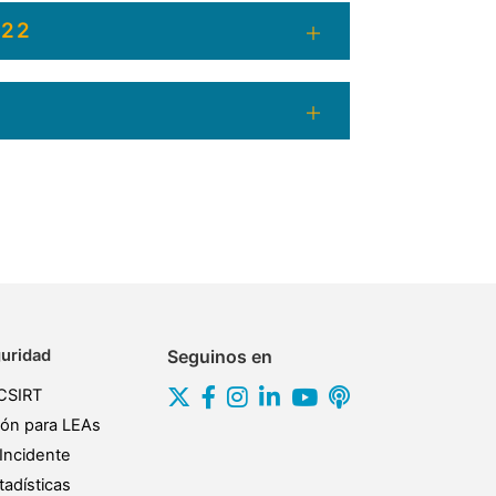
022
uridad
Seguinos en
CSIRT
ión para LEAs
Incidente
adísticas