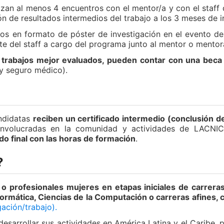
izan al menos 4 encuentros con el mentor/a y con el staf
ón de resultados intermedios del trabajo a los 3 meses de 
dos en formato de póster de investigación en el evento d
rte del staff a cargo del programa junto al mentor o ment
s trabajos mejor evaluados, pueden contar con una beca
s y seguro médico).
andidatas
reciben un certificado intermedio (conclusión d
 involucradas en la comunidad y actividades de LACNIC
do final con las horas de formación
.
?
o profesionales mujeres en etapas iniciales de carrera
rmática, Ciencias de la Computación o carreras afines, co
gación/trabajo).
esarrollar sus actividades en América Latina y el Caribe, p