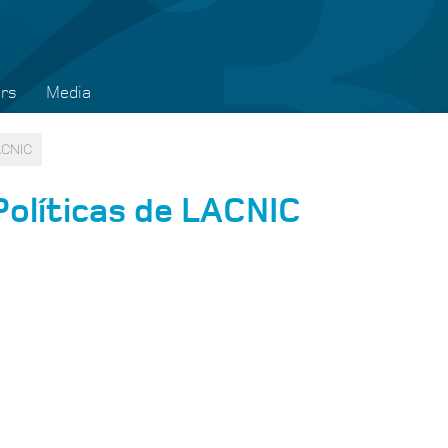
rs
Media
LACNIC
Políticas de LACNIC