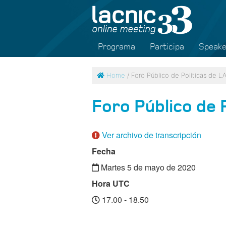
Programa
Participa
Speake
Home
/ Foro Público de Políticas de 
Foro Público de 
Ver archivo de transcripción
Fecha
Martes 5 de mayo de 2020
Hora UTC
17.00 - 18.50