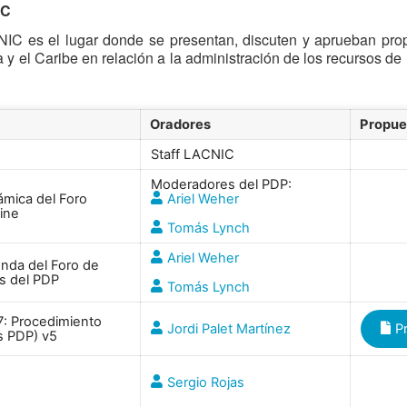
IC
NIC es el lugar donde se presentan, discuten y aprueban propu
 y el Caribe en relación a la administración de los recursos de In
Oradores
Propu
Staff LACNIC
Moderadores del PDP:
ámica del Foro
Ariel Weher
line
Tomás Lynch
Ariel Weher
enda del Foro de
es del PDP
Tomás Lynch
: Procedimiento
Jordi Palet Martínez
P
s PDP) v5
Sergio Rojas